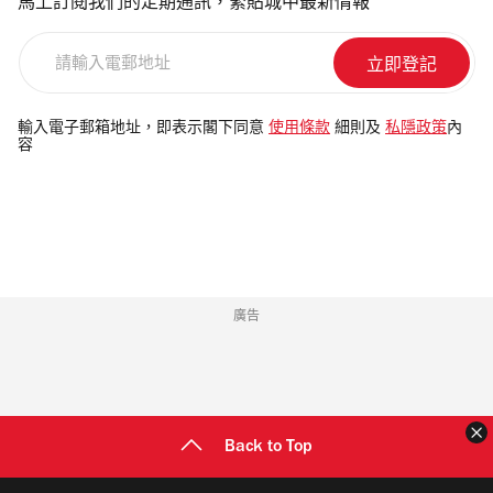
馬上訂閱我們的定期通訊，緊貼城中最新情報
請
輸
入
電
輸入電子郵箱地址，即表示閣下同意
使用條款
細則及
私隱政策
內
容
郵
地
址
廣告
Back to Top