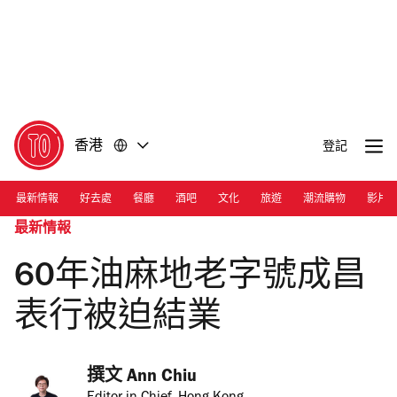
前
前
往
往
內
頁
容
尾
香港
登記
最新情報
好去處
餐廳
酒吧
文化
旅遊
潮流購物
影片
最新情報
60年油麻地老字號成昌
表行被迫結業
撰文 
Ann Chiu