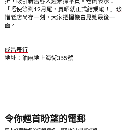
折，吸引新舊客人趕緊掃平貨。老闆表示：
「唔使等到12月尾，賣晒就正式結業嘞！」
珍
惜老店
尚存一刻，大家把握機會見她最後一
面。
成昌表行
地址：
油麻地上海街355號
令你翹首盼望的電郵