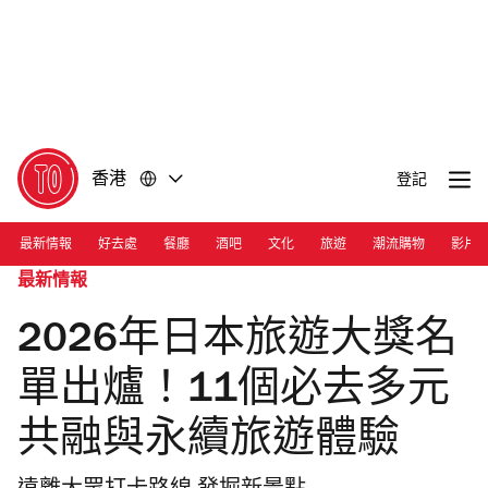
前
前
往
往
內
頁
容
尾
香港
登記
最新情報
好去處
餐廳
酒吧
文化
旅遊
潮流購物
影片
最新情報
2026年日本旅遊大獎名
單出爐！11個必去多元
共融與永續旅遊體驗