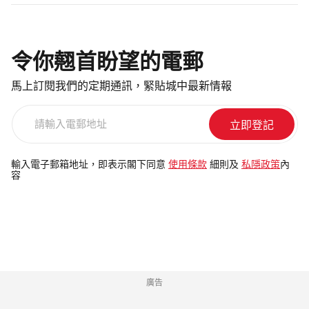
令你翹首盼望的電郵
馬上訂閱我們的定期通訊，緊貼城中最新情報
請
輸
入
電
輸入電子郵箱地址，即表示閣下同意
使用條款
細則及
私隱政策
內
容
郵
地
址
廣告