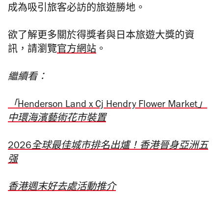
成為吸引旅客
必訪
的
旅遊勝地
。
欲了解更多關於得獎者與日本旅遊大獎的資
訊，請瀏覽
官方網站
。
繼續看
：
「Henderson Land x Cj Hendry Flower Market」
中環海濱藝術花市裝置
2026全球最佳城市排名出爐！香港晉身亞洲五
强
香港週末好去處活動推介