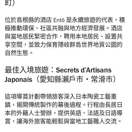
町）
位於島根縣的酒店 Entô 是永續旅遊的代表，積
極推動環保、社區共融與地方經濟發展。酒店
與當地居民緊密合作，聘用本地居民、設置共
享空間，並致力保育隱岐群島世界地質公園的
自然生態。
最佳入境旅遊：Secrets d’Artisans
Japonais（愛知縣瀨戶市・常滑市）
這項導賞計劃帶領旅客深入日本陶瓷工藝重
鎮，揭開傳統製作的幕後過程。行程由長居日
本的外籍人士營辦，提供英語、法語及日語導
賞，讓海外旅客能
輕鬆
與當地工藝職人交流。