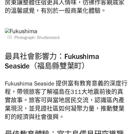
房東讓整體住宿更具人情味，
彷彿作客親戚家
的溫馨感覺
，
有別於一般商業化體驗。
Photograph: Shutterstock
最具社會影響力：Fukushima
Seaside（福島縣雙葉町）
Fukushima Seaside 提供富有教育意義的深度行
程，帶領旅客了解福島在311大地震前後的真
實故事。旅客可與當地居民交流，認識區內產
業現況，並見證社區
如何凝聚力量
，
推動雙葉
町的
經濟與社會
復興。