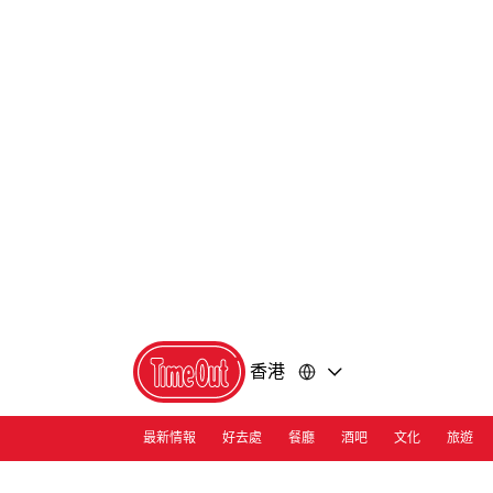
前
前
往
往
內
頁
容
尾
香港
最新情報
好去處
餐廳
酒吧
文化
旅遊