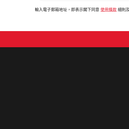
入
電
輸入電子郵箱地址，即表示閣下同意
使用條款
細則
郵
地
址