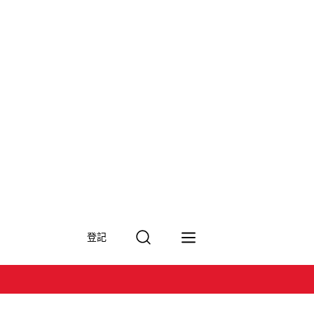
搜
登記
尋