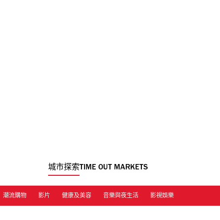
城市探索
TIME OUT MARKETS
潮流購物
影片
健康及美容
音樂與夜生活
影視娛樂