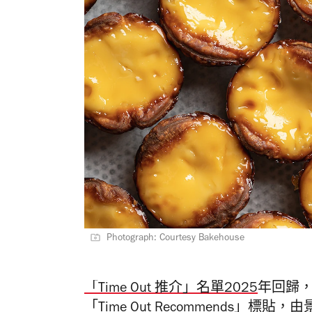
Photograph: Courtesy Bakehouse
「Time Out 推介」名單2025
年回歸
「Time Out Recommends