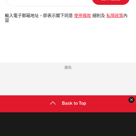
輸
入
電
輸入電子郵箱地址，即表示閣下同意
使用條款
細則及
私隱政策
內
容
郵
地
址
廣告
Back to Top