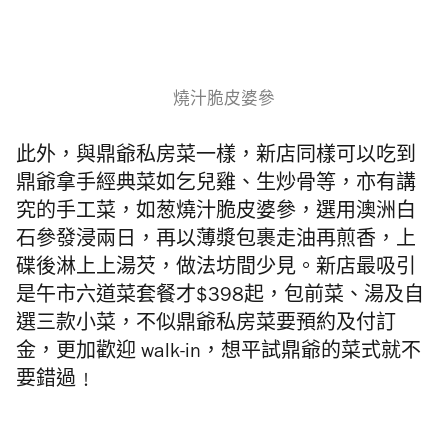
燒汁脆皮婆參
此外，與鼎爺私房菜一樣，新店同樣可以吃到
鼎爺拿手經典菜如乞兒雞、生炒骨等，亦有講
究的手工菜，如葱燒汁脆皮婆參，選用澳洲白
石參發浸兩日，再以薄漿包裹走油再煎香，上
碟後淋上上湯芡，做法坊間少見。新店最吸引
是午市六道菜套餐才$398起，包前菜、湯及自
選三款小菜，不似
鼎爺私房菜要
預約及付訂
金，更加歡迎 walk-in，想平試鼎爺的菜式就不
要錯過﹗