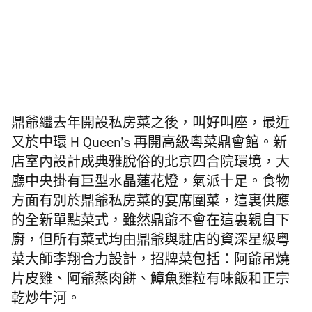
鼎爺繼去年開設私房菜之後，叫好叫座，最近
又於中環 H Queen’s 再開高級粵菜
鼎會
館。新
店室內設計成典雅脫俗的北京四合院環境，大
廳中央掛有巨型水晶蓮花燈，氣派十足。食物
方面有別於
鼎爺
私房菜的宴席圍菜，這裏供應
的全新單點菜式，雖然
鼎爺不會在這裏親自下
廚，但
所有菜式均由鼎爺與駐店的資深星級粵
菜大師李翔合力設計，招牌菜包括：阿爺吊燒
片皮雞、阿爺蒸肉餅、鱆魚雞粒有味飯和正宗
乾炒牛河。