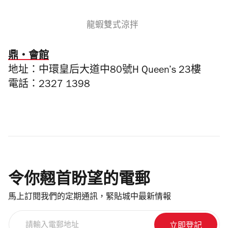
龍蝦雙式涼拌
鼎・會
館
地址：中環皇后大道中80號H Queen’s 23樓
電話：2327 1398
令你翹首盼望的電郵
馬上訂閱我們的定期通訊，緊貼城中最新情報
請