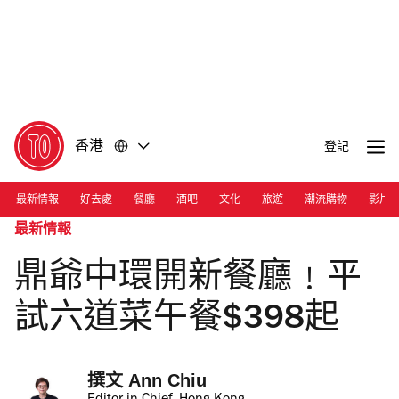
前
前
往
往
內
頁
容
尾
香港
登記
最新情報
好去處
餐廳
酒吧
文化
旅遊
潮流購物
影片
最新情報
鼎爺中環開新餐廳﹗平
試六道菜午餐$398起
撰文 
Ann Chiu