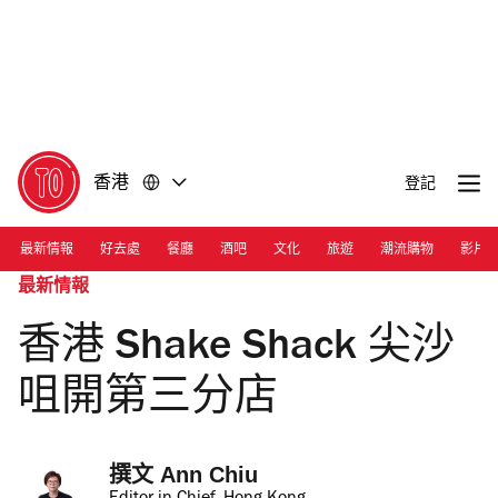
前
前
往
往
內
頁
容
尾
香港
登記
最新情報
好去處
餐廳
酒吧
文化
旅遊
潮流購物
影片
最新情報
香港 Shake Shack 尖沙
咀開第三分店
撰文 
Ann Chiu