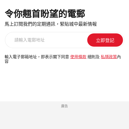
令你翹首盼望的電郵
馬上訂閱我們的定期通訊，緊貼城中最新情報
請
輸
入
電
輸入電子郵箱地址，即表示閣下同意
使用條款
細則及
私隱政策
內
容
郵
地
址
廣告