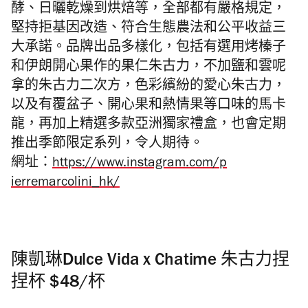
酵、日曬乾燥到烘焙等，全部都有嚴格規定，
堅持拒基
因改造、符合生態農法和公平收益三
大承諾。品牌出品多樣化，
包括有選用烤榛子
和伊朗開心果作的果仁朱古力，不加鹽和雲呢
拿的
朱古力二次方，色彩繽紛的愛心朱古力，
以及有覆盆子、
開心果和熱情果等口味的馬卡
龍，再加上精選多款亞洲獨家禮盒，
也會定期
推出季節限定系列，令人期待。
網址：
https://www.instagram.com/p
ierremarcolini_hk/
陳凱琳Dulce Vida x Chatime 朱古力捏
捏杯 $48/杯