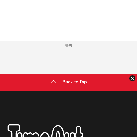
郵
地
址
廣告
Back to Top