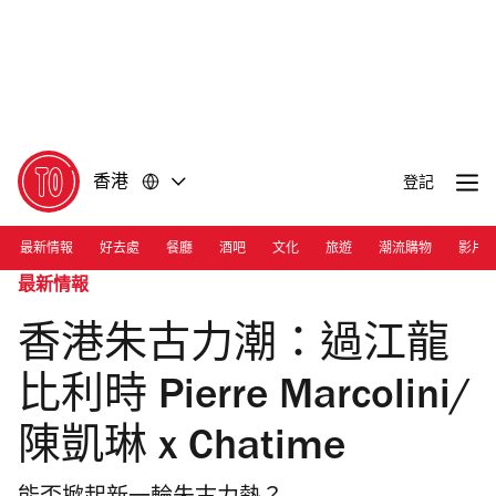
前
前
往
往
內
頁
容
尾
香港
登記
最新情報
好去處
餐廳
酒吧
文化
旅遊
潮流購物
影片
最新情報
香港朱古力潮：過江龍
比利時 Pierre Marcolini/
陳凱琳 x Chatime