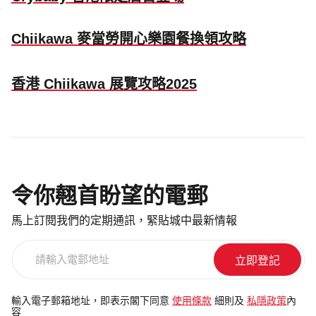
Chiikawa 麥當勞開心樂園餐換領攻略
香港 Chiikawa 展覽攻略2025
令你翹首盼望的電郵
馬上訂閱我們的定期通訊，緊貼城中最新情報
請
輸
入
電
輸入電子郵箱地址，即表示閣下同意
使用條款
細則及
私隱政策
內
容