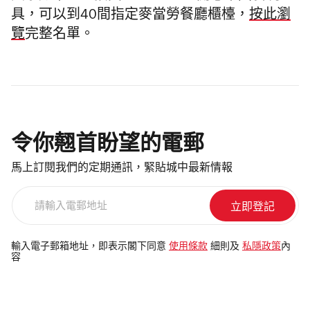
具，可以到40間指定麥當勞餐廳櫃檯，
按此瀏
覽
完整名單。
令你翹首盼望的電郵
馬上訂閱我們的定期通訊，緊貼城中最新情報
請
輸
入
電
輸入電子郵箱地址，即表示閣下同意
使用條款
細則及
私隱政策
內
容
郵
地
址