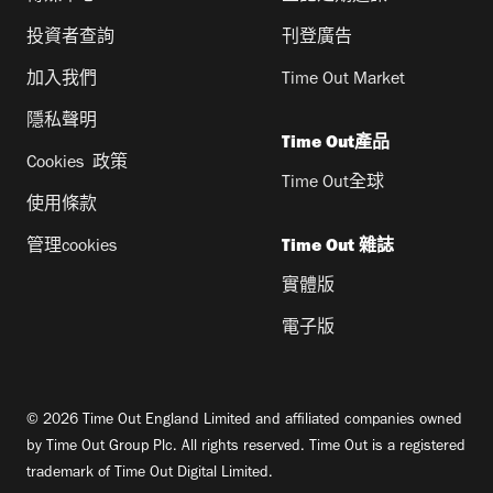
投資者查詢
刊登廣告
加入我們
Time Out Market
隱私聲明
Time Out產品
Cookies 政策
Time Out全球
使用條款
管理cookies
Time Out 雜誌
實體版
電子版
© 2026 Time Out England Limited and affiliated companies owned
by Time Out Group Plc. All rights reserved. Time Out is a registered
trademark of Time Out Digital Limited.