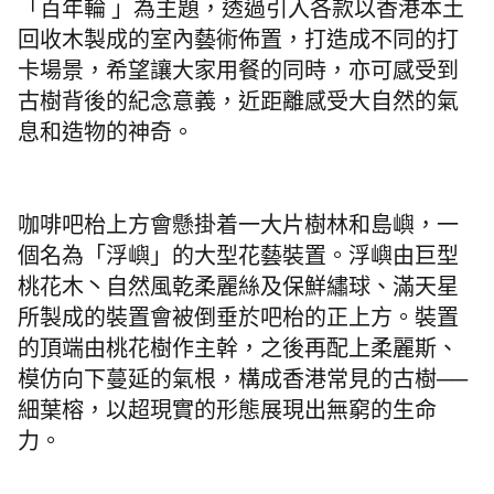
「百年輪
」為主題，
透過引入各款以香港本土
回收木製成的室內藝術佈置，打造成不同的打
卡場景，希望讓大家用餐的同時，亦可感受到
古樹背後的紀念意義，近距離感受大自然的氣
息和造物的神奇。
咖啡吧枱上方會懸掛着一大片樹林和島嶼，一
個名為「浮嶼」的大型花藝裝置。浮嶼由巨型
桃花木丶自然風乾柔麗絲及保鮮繡球、滿天星
所製成的裝置會被倒垂於吧枱的正上方。裝置
的頂端由桃花樹作主幹，之後再配上柔麗斯、
模仿向下蔓延的氣根，構成香港常見的古樹──
細葉榕，以超現實的形態展現出無窮的生命
力。