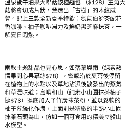
溫泉蛋牛油果大啡菇酸種麵包
（$128）
主角大
菇將會切成片狀，營造出「古樹」的木紋感
覺。配上
三款全新夏季特飲：氮氣伯爵茶配花
香咖啡、柚子咖啡湯力及鮮奶黑芝麻抹茶，一
解夏日悶熱。
兩款主題甜品也見心思，如落草與雨（純素熱
情果開心果慕絲$78），靈感沿於夏雨後停留
在植物上的水點以及草地沾濕後散發出的蒸氣
和草澀味道；島嶼和山（純素小山園抹茶柚子
撻$78）撻
底加入了
竹炭抹茶粉，並以鬆軟的
柚子慕絲化作海，上面則是精緻的半熟小山園
抹茶石頭為山，仿如一個可食用的精美立體山
水模型。