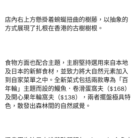
店內右上方懸掛着蜿蜒扭曲的樹藤，以抽象的
方式展現了扎根在香港的古樹樹根。
食物方面也配合主題，主廚堅持選用來自本地
及日本的新鮮食材，並致力將大自然元素加入
到自家菜單之中。全新菜式包括兩款專為「百
年輪」主題而設的鰻魚．卷滑蛋窩夫（$168）
及開心果年輪窩夫（$138），兩者
擺盤極具
特
色，散發出森林間的自然感覺。