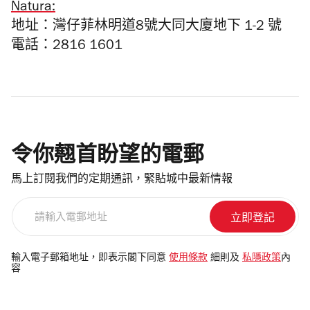
Natura:
地址：灣仔菲林明道8號大同大廈地下 1-2 號
電話：2816 1601
令你翹首盼望的電郵
馬上訂閱我們的定期通訊，緊貼城中最新情報
請
輸
入
電
輸入電子郵箱地址，即表示閣下同意
使用條款
細則及
私隱政策
內
容
郵
地
址