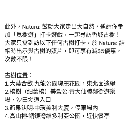
此外，Natura: 鼓勵大家走出大自然，
邀請你參
加
「
覓樹遊
」
打卡遊戲，
一起尋訪香城古樹！
大家只需
到訪
以下任何古樹打卡，於
Natura:
結
帳時出示與古樹的照片，即可享有
減
$5
優惠，
次數不限！
古樹位置：
1.大葉合歡-九龍公園瑰麗花園，東北面邊緣
2.
榕樹（
細葉榕）
美髯公-
黃大仙睦鄰街遊樂
場，沙田坳道入口
3.節果決明-中環美利大廈，停車場內
4.高山榕-銅鑼灣維多利亞公園，近快餐亭