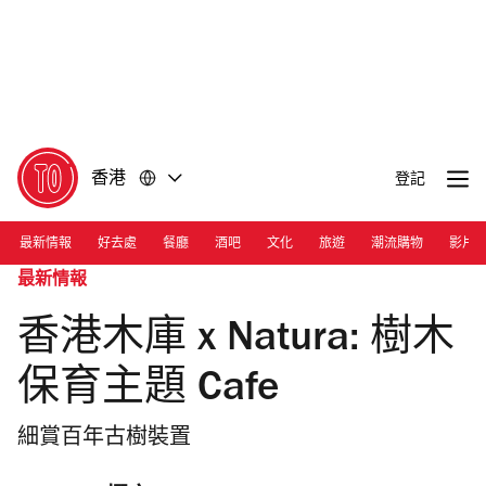
前
前
往
往
內
頁
容
尾
香港
登記
最新情報
好去處
餐廳
酒吧
文化
旅遊
潮流購物
影片
最新情報
香港木庫 x Natura: 樹木
保育主題 Cafe
細賞百年古樹裝置