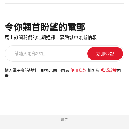
令你翹首盼望的電郵
馬上訂閱我們的定期通訊，緊貼城中最新情報
請
輸
入
電
輸入電子郵箱地址，即表示閣下同意
使用條款
細則及
私隱政策
內
容
郵
地
址
廣告