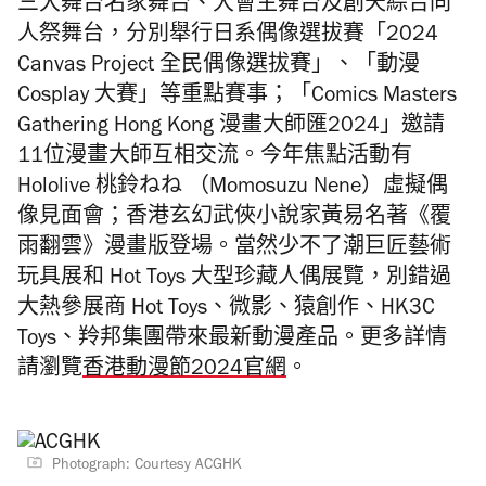
三大舞台名家舞台、大會主舞台及創天綜合同
人祭舞台，分別舉行日系偶像選拔賽「2024
Canvas Project 全民偶像選拔賽」、「動漫
Cosplay 大賽」等重點賽事；「Comics Masters
Gathering Hong Kong 漫畫大師匯2024」邀請
11位漫畫大師互相交流。今年焦點活動有
Hololive 桃鈴ねね （Momosuzu Nene）虛擬偶
像見面會；香港玄幻武俠小說家黃易名著《覆
雨翻雲》漫畫版登場。當然少不了潮巨匠藝術
玩具展和 Hot Toys 大型珍藏人偶展覽，別錯過
大熱參展商 Hot Toys、微影、猿創作、HK3C
Toys、羚邦集團帶來最新動漫產品。更多詳情
請瀏覽
香港動漫節2024官網
。
Photograph: Courtesy ACGHK