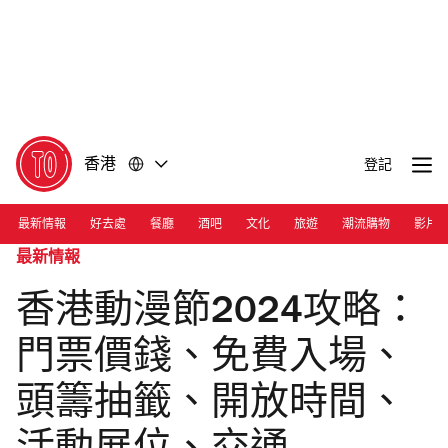
前
前
往
往
內
頁
容
尾
香港
登記
最新情報
好去處
餐廳
酒吧
文化
旅遊
潮流購物
影片
最新情報
香港動漫節2024攻略：
門票價錢、免費入場、
頭籌抽籤、開放時間、