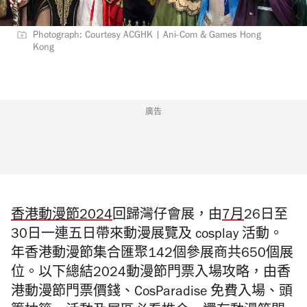
Photograph: Courtesy ACGHK | Ani-Com & Games Hong
Kong
廣告
香港動漫節2024
回歸灣仔會展，由
7月
26日至
30日一連五日帶來動漫展覽及 cosplay 活動。
年香港動漫節集合匯聚142個參展商共650個展
位。以下總結
2024
動漫節門票入場攻略，由香
港動漫節門票價錢、CosParadise 免費入場、頭