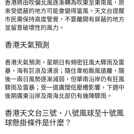
香港將由吹偏北風逐漸轉為吹東至東南風，原
來受遮蔽的地方可能會變得當風。天文台提醒
市民需保持高度警覺，不要離開有屏蔽的地方
並留意破壞性的風力。
香港天氣預測
香港天氣預測，星期日有頻密狂風大驟雨及雷
暴，海有巨浪及湧浪；隨住韋帕颱風遠離，隨
後一兩日風勢逐漸減弱，但華南沿岸仍有狂風
驟雨及雷暴；受一道廣闊低壓槽影響，下週中
後期廣東沿岸及南海北部仍有幾陣驟雨。
香港天文台三號、八號風球至十號風
球懸掛條件是什麼？