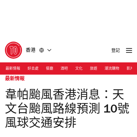
前
前
往
往
內
頁
容
尾
香港
登記
最新情報
好去處
餐廳
酒吧
文化
旅遊
潮流購物
影片
最新情報
韋帕颱風香港消息：天
文台颱風路線預測 10號
風球交通安排