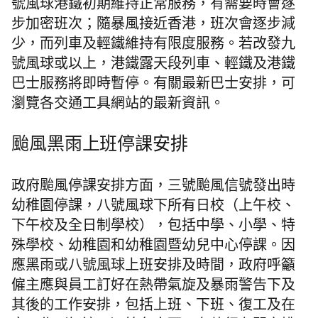
號風球港鐵初期維持正常服務，有需要時會逐
步加密班次；隨暴風接近香港，班次會逐步減
少，而列車及輕鐵維持有限度服務。若改發九
號風球或以上，港鐵露天段列車、輕鐵及港鐵
巴士服務將即時暫停。有關最新巴士安排，可
瀏覽各交通工具網站的最新資訊。
颱風黑雨上班停課安排
政府颱風停課安排方面，三號颱風信號發出時
幼稚園停課，八號風球下所有日校（上午校、
下午校及全日制學校），包括中學、小學、特
殊學校、幼稚園和幼稚園暨幼兒中心停課。因
應黑雨或八號風球上班安排及時間，政府呼籲
僱主應與員工訂好在熱帶氣旋及暴雨警告下及
其後的工作安排，包括上班、下班、復工及在