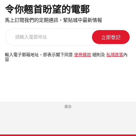
令你翹首盼望的電郵
馬上訂閱我們的定期通訊，緊貼城中最新情報
請
輸
入
電
輸入電子郵箱地址，即表示閣下同意
使用條款
細則及
私隱政策
內
容
郵
地
址
廣告