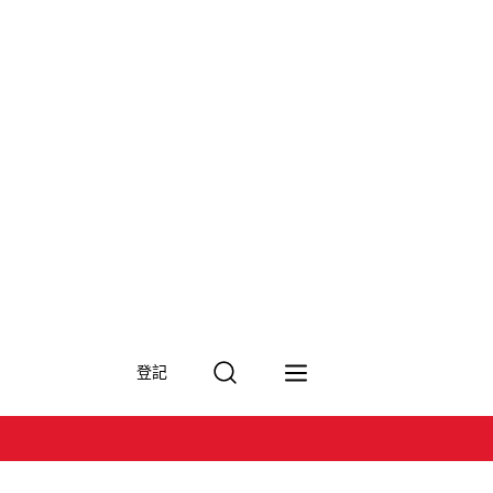
搜
登記
尋