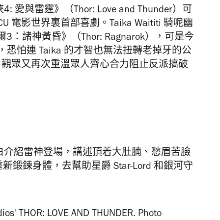
4: 愛與雷霆》（Thor: Love and Thunder）可
影世界裏首部喜劇。Taika Waititi 騎呢幽
諸神黃昏》（Thor: Ragnarok），可是今
下，恐怕連 Taika 的才智也無法扭轉老掉牙的公
樣，觀眾又再次重溫眾人齊心合力阻止反派搞破
）以旁白介紹雷神登場，講述頂着大肚腩、愁眉苦臉
鍛鍊身體，去幫助星爵 Star-Lord 和銀河守