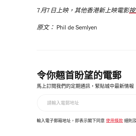
7月7日上映，其他香港新上映電影
按
原文： Phil de Semlyen
令你翹首盼望的電郵
馬上訂閱我們的定期通訊，緊貼城中最新情報
請
輸
入
電
輸入電子郵箱地址，即表示閣下同意
使用條款
細則
郵
地