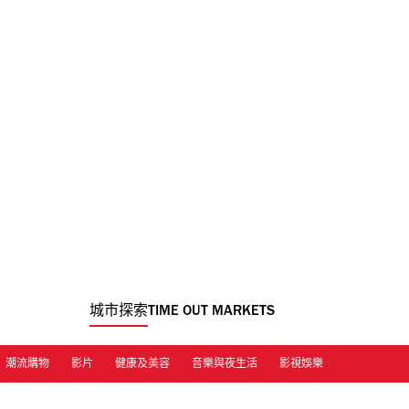
城市探索
TIME OUT MARKETS
潮流購物
影片
健康及美容
音樂與夜生活
影視娛樂