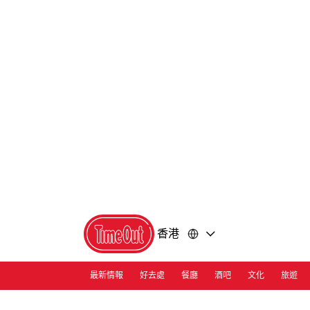
前
前
往
往
內
頁
容
尾
香港
最新情報
好去處
餐廳
酒吧
文化
旅遊