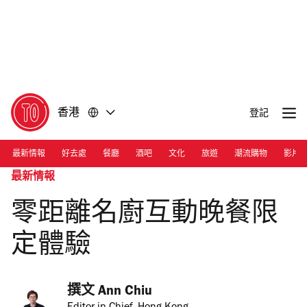
前
前
往
往
內
頁
容
尾
香港
登記
最新情報
好去處
餐廳
酒吧
文化
旅遊
潮流購物
影片
最新情報
零距離名廚互動晚餐限
定體驗
撰文 
Ann Chiu