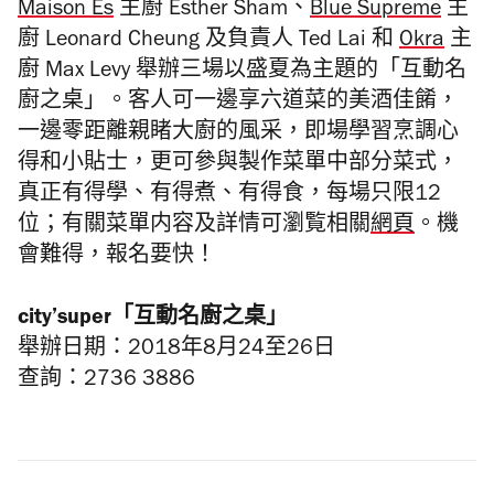
Maison Es
主廚 Esther Sham、
Blue Supreme
主
廚 Leonard Cheung 及負責人 Ted Lai 和
Okra
主
廚 Max Levy 舉辦三場以盛夏為主題的「互動名
廚之桌」。客人可一邊享六道菜的美酒佳餚，
一邊零距離親睹大廚的風采，即場學習烹調心
得和小貼士，更可參與製作菜單中部分菜式，
真正有得學、有得煮、有得食，每場只限12
位；有關菜單内容及詳情可瀏覧相關
網頁
。機
會難得，報名要快！
city’super
「
互動名廚之桌」
舉辦日期：2018
年
8月24至26日
查詢：2736 3886