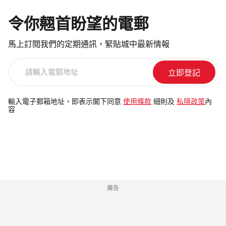
令你翹首盼望的電郵
馬上訂閱我們的定期通訊，緊貼城中最新情報
請
輸
入
電
輸入電子郵箱地址，即表示閣下同意
使用條款
細則及
私隱政策
內
容
郵
地
址
廣告