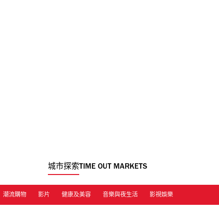
城市探索
TIME OUT MARKETS
潮流購物
影片
健康及美容
音樂與夜生活
影視娛樂