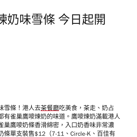
煉奶味雪條 今日起開
味雪條！港人去
茶餐廳
吃美食，
茶走、奶占
都有雀巢鷹嘜煉奶的味道。鷹嘜煉奶滿載港人
雀巢鷹嘜奶條香滑綿密，入口奶香味非常濃
支裝售$12（7-11、Circle-K、百佳有