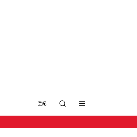
搜
登記
尋