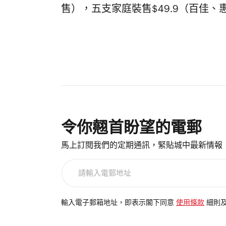
售），五支家庭裝售$49.9（百佳
令你翹首盼望的電郵
馬上訂閱我們的定期通訊，緊貼城中最新情報
請
輸
入
電
輸入電子郵箱地址，即表示閣下同意
使用條款
細則
郵
地