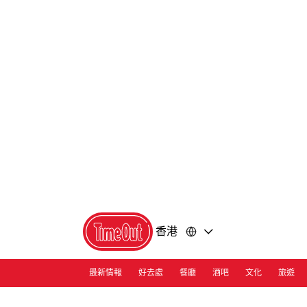
前
前
往
往
內
頁
容
尾
香港
最新情報
好去處
餐廳
酒吧
文化
旅遊