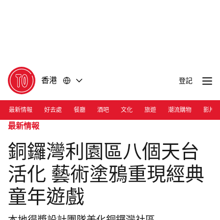
前
前
往
往
內
頁
容
尾
香港
登記
最新情報
好去處
餐廳
酒吧
文化
旅遊
潮流購物
影片
最新情報
銅鑼灣利園區八個天台
活化 藝術塗鴉重現經典
童年遊戲