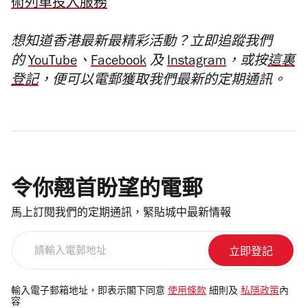
術列車投入服務
想知道香港最新最精彩活動？立即追蹤我們
的
YouTube
、
Facebook
及
Instagram
，或按
這裏
登記
，便可以電郵獲取我們最新的定期通訊。
令你翹首盼望的電郵
馬上訂閱我們的定期通訊，緊貼城中最新情報
請
輸
入
電
輸入電子郵箱地址，即表示閣下同意
使用條款
細則及
私隱政策
內
容
郵