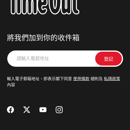
將我們加到你的收件箱
請
輸
入
電
輸入電子郵箱地址，即表示閣下同意
使用條款
細則及
私隱政策
郵
內容
地
址