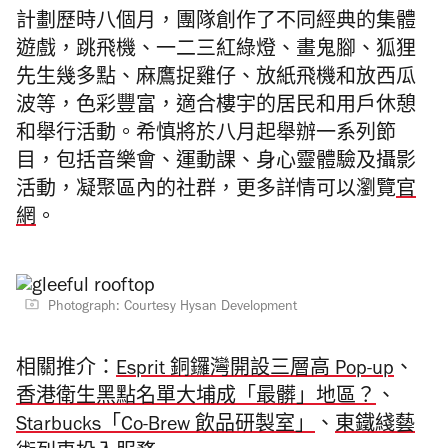
計劃歷時八個月，團隊創作了不同經典的集體
遊戲，跳飛機、一二三紅綠燈、畫鬼腳、狐狸
先生幾多點、麻鷹捉雞仔、放紙飛機和放西瓜
波等，色彩豐富，適合樓宇的居民和用戶休憩
和舉行活動。希慎將於八月起舉辦一系列節
目，包括音樂會、運動課、身心靈體驗及攝影
活動，凝聚區內的社群，更多詳情可以瀏覽
官
網
。
Photograph: Courtesy Hysan Development
相關推介：
Esprit 銅鑼灣開設三層高 Pop-up
、
香港衛生黑點名單大埔成「最髒」地區？
、
Starbucks「Co-Brew 飲品研製室」
、
東鐵綫藝