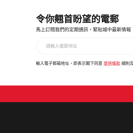
令你翹首盼望的電郵
馬上訂閱我們的定期通訊，緊貼城中最新情報
請
輸
入
電
輸入電子郵箱地址，即表示閣下同意
使用條款
細則
郵
地
址