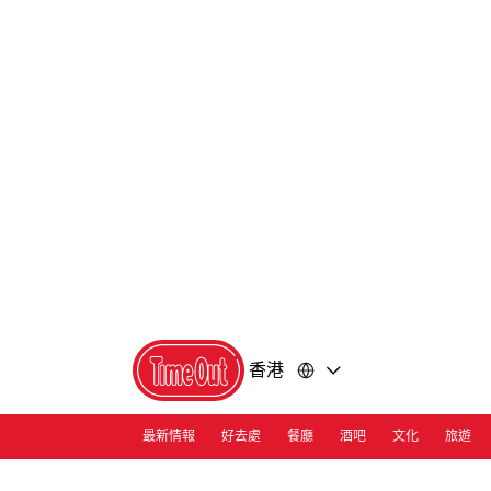
前
前
往
往
內
頁
容
尾
香港
最新情報
好去處
餐廳
酒吧
文化
旅遊