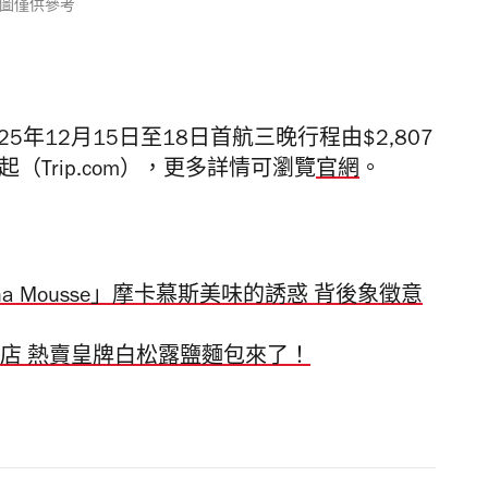
l｜概念圖僅供參考
年12月15日至18日首航三晚行程由$2,807
（Trip.com），更多詳情可瀏覽
官網
。
ocha Mousse」摩卡慕斯美味的誘惑 背後象徵意
設首家海外店 熱賣皇牌白松露鹽麵包來了！