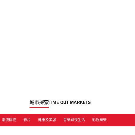
城市探索
TIME OUT MARKETS
潮流購物
影片
健康及美容
音樂與夜生活
影視娛樂