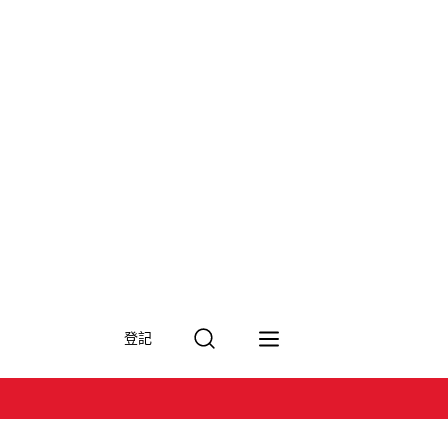
搜
登記
尋