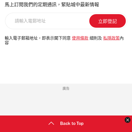
馬上訂閱我們的定期通訊，緊貼城中最新情報
請
輸
入
電
輸入電子郵箱地址，即表示閣下同意
使用條款
細則及
私隱政策
內
容
郵
地
址
廣告
Back to Top