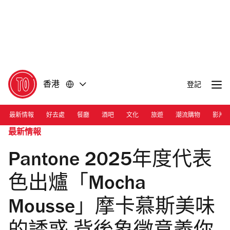
前
前
往
往
內
頁
容
尾
香港
登記
最新情報
好去處
餐廳
酒吧
文化
旅遊
潮流購物
影片
最新情報
Pantone 2025年度代表
色出爐「Mocha
Mousse」摩卡慕斯美味