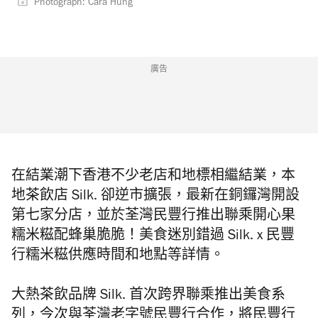
Photograph: Cara Hung
廣告
在結業潮下香港不少老店和地標相繼結業，本
地茶飲店 Silk. 卻逆市擴張，最新在銅鑼灣開設
第七家分店，並於荃灣民豐行推出聯乘開心果
糯米糍配蜂巢脆脆！美食迷別錯過 Silk. x 民豐
行糯米糍供應時間和地點等詳情。
大熱茶飲品牌 Silk. 首次跨界聯乘推出美食系
列，今次與荃灣老字號
民豐行
合作，將民豐行