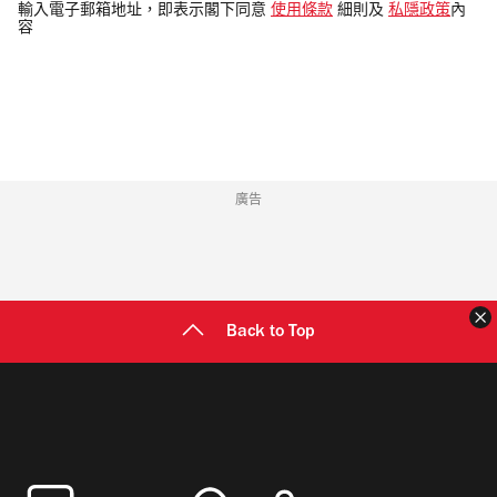
電
輸入電子郵箱地址，即表示閣下同意
使用條款
細則及
私隱政策
內
容
郵
地
址
廣告
Back to Top