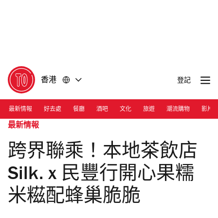
前
前
往
往
內
頁
容
尾
香港
登記
最新情報
好去處
餐廳
酒吧
文化
旅遊
潮流購物
影片
最新情報
跨界聯乘！本地茶飲店
Silk. x 民豐行開心果糯
米糍配蜂巢脆脆