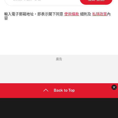
輸
入
電
輸入電子郵箱地址，即表示閣下同意
使用條款
細則及
私隱政策
內
容
郵
地
址
廣告
Back to Top