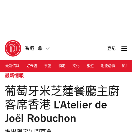
前
前
往
往
內
頁
容
尾
香港
登記
最新情報
好去處
餐廳
酒吧
文化
旅遊
潮流購物
影片
最新情報
葡萄牙米芝蓮餐廳主廚
客席香港 L’Atelier de
Joël Robuchon