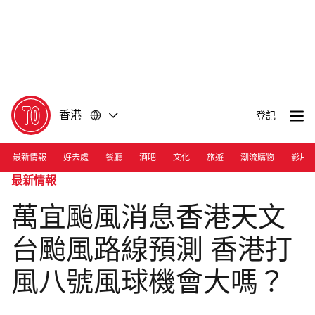
前
前
往
往
內
頁
容
尾
香港
登記
最新情報
好去處
餐廳
酒吧
文化
旅遊
潮流購物
影片
最新情報
萬宜颱風消息香港天文
台颱風路線預測 香港打
風八號風球機會大嗎？