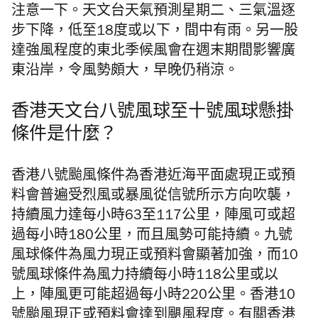
注意一下。天文台天氣預測星期二、三氣溫逐
步下降，低至18度或以下，間中有雨。另一股
達強風程度的東北季候風會在週末期間影響廣
東沿岸，令風勢頗大，早晚仍稍涼。
香港天文台八號風球至十號風球懸掛
條件是什麼？
香港八號颱風條件為香港近海平面處現正或預
料會普遍受烈風或暴風從信號所示方向吹襲，
持續風力達每小時63至117公里，陣風可或超
過每小時180公里，而且風勢可能持續。
九號
風球條件為風力現正或預料會顯著加強，而10
號風球條件為風力持續每小時118公里或以
上，陣風更可能超過每小時220公里。香港10
號颱風現正或預料會達到颶風程度。
有關香港