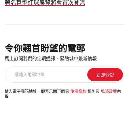
著名巨型紅球展覽將會首次登港
令你翹首盼望的電郵
馬上訂閱我們的定期通訊，緊貼城中最新情報
請
輸
入
電
輸入電子郵箱地址，即表示閣下同意
使用條款
細則及
私隱政策
內
容
郵
地
址