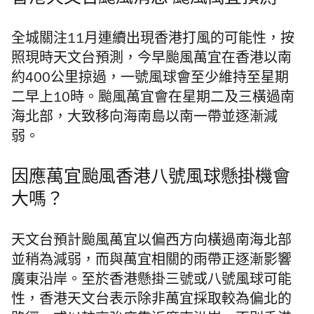
全城關注11月連續出現香港打風的可能性，按
照現時天文台預測，今早颱風萬宜在香港以南
約400公里掠過，一號風球會至少維持至星期
二早上10時。颱風萬宜會在星期二及三橫過南
海北部，大致移向海南島以南一帶並逐漸減
弱。
因應萬宜颱風香港八號風球懸掛機會
大嗎？
天文台預計颱風萬宜以偏西方向橫過南海北部
並稍為減弱，而與萬宜相關的雨帶正逐漸影響
廣東沿岸。至於香港懸掛三號或八號風球可能
性，香港天文台表示
除非萬宜採取較為偏北的