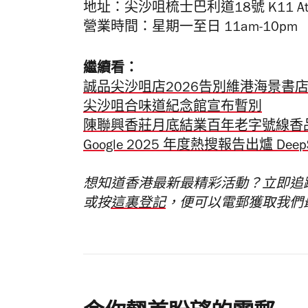
地址：尖沙咀梳士巴利道18號 K11 Atel
營業時間：星期一至日 11am-10pm
繼續看：
誠品尖沙咀店2026告別維港海景書
尖沙咀合味道紀念館宣布暫別
陳聯興香莊月底結業百年老字號線香
Google 2025 年度熱搜報告出爐 Dee
想知道香港最新最精彩活動？立即追
或按
這裏登記
，便可以電郵獲取我們