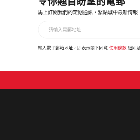
令你翹首盼望的電郵
馬上訂閱我們的定期通訊，緊貼城中最新情報
請
輸
入
電
輸入電子郵箱地址，即表示閣下同意
使用條款
細則
郵
地
址