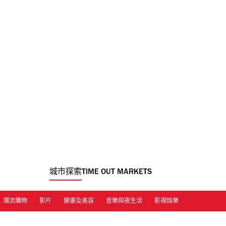
城市探索
TIME OUT MARKETS
潮流購物
影片
健康及美容
音樂與夜生活
影視娛樂