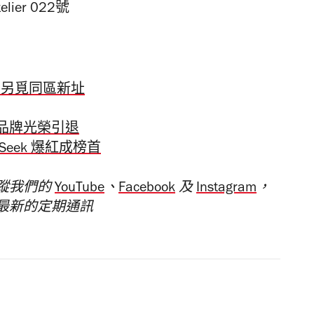
ier 022號
店另覓同區新址
品牌光榮引退
pSeek 爆紅成榜首
蹤我們的
YouTube
、
Facebook
及
Instagram
，
最新的定期通訊