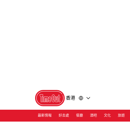
前
前
往
往
內
頁
容
尾
香港
最新情報
好去處
餐廳
酒吧
文化
旅遊