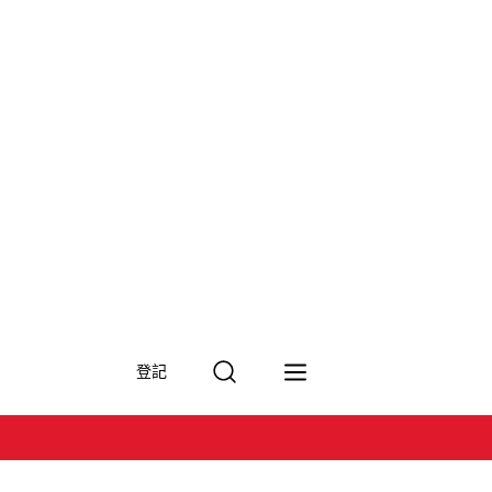
搜
登記
尋