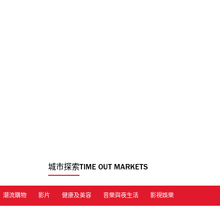
城市探索
TIME OUT MARKETS
潮流購物
影片
健康及美容
音樂與夜生活
影視娛樂