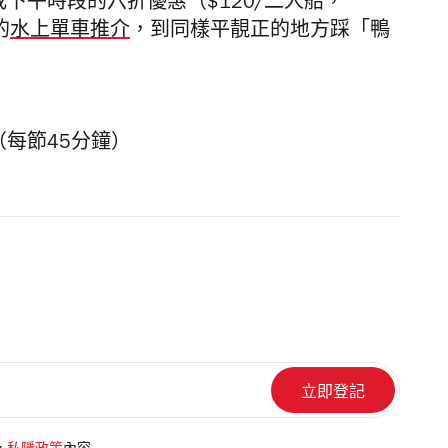
，或下午時段的六折優惠（$120/二人船，
的
水上單車推介
，到同樣平靚正的地方踩「鴨
船（每節45分鐘）