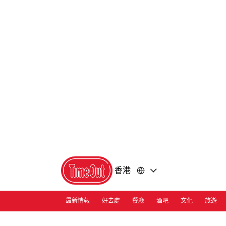
前
前
往
往
內
頁
容
尾
香港
最新情報
好去處
餐廳
酒吧
文化
旅遊