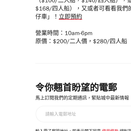
（$100/二人船，$140/四人船）
$168/四人船），又或者可看看我們
仔車」！
立即預約
營業時間：10am-6pm
原價：$200/二人價，$280/四人
令你翹首盼望的電郵
馬上訂閱我們的定期通訊，緊貼城中最新情報
請
輸
入
電