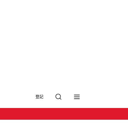
搜
登記
尋