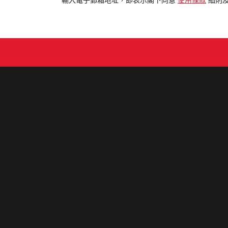
輸入電子郵箱地址，即表示閣下同意
使用條款
細則
郵
地
址