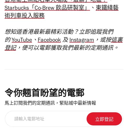
香港衛生黑點名單大埔成「最髒」地區？
、
Starbucks「Co-Brew 飲品研製室」
、
東鐵綫藝
術列車投入服務
想知道香港最新最精彩活動？立即追蹤我們
的
YouTube
、
Facebook
及
Instagram
，或按
這裏
登記
，便可以電郵獲取我們最新的定期通訊。
令你翹首盼望的電郵
馬上訂閱我們的定期通訊，緊貼城中最新情報
請
輸