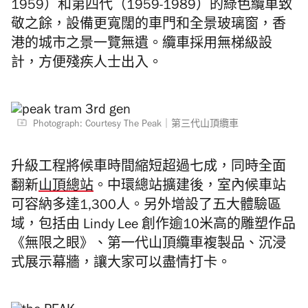
1959）和第四代（1959-1989）的綠色纜車致
敬之餘，設備更寬闊的車門和全景玻璃窗，香
港的城市之景一覽無遺。纜車採用無梯級設
計，方便殘疾人士出入。
Photograph: Courtesy The Peak｜第三代山頂纜車
升級工程將候車時間縮短超過七成，同時全面
翻新
山頂總站
。中環總站擴建後，室內候車站
可容納多達1,300人。另外增設了五大體驗區
域，包括由 Lindy Lee 創作逾10米高的雕塑作品
《無限之眼》、第一代山頂纜車複製品、沉浸
式展示幕牆，讓大家可以盡情打卡。