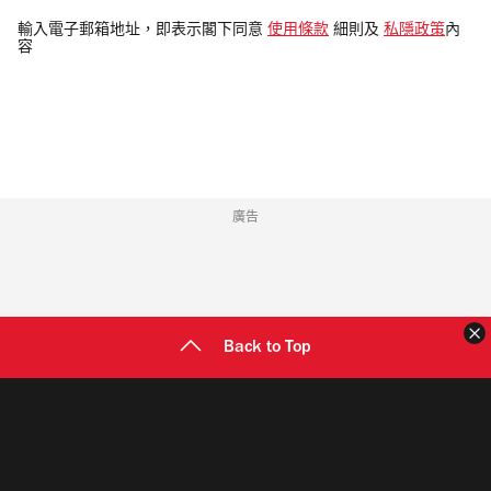
入
電
輸入電子郵箱地址，即表示閣下同意
使用條款
細則及
私隱政策
內
容
郵
地
址
廣告
Back to Top