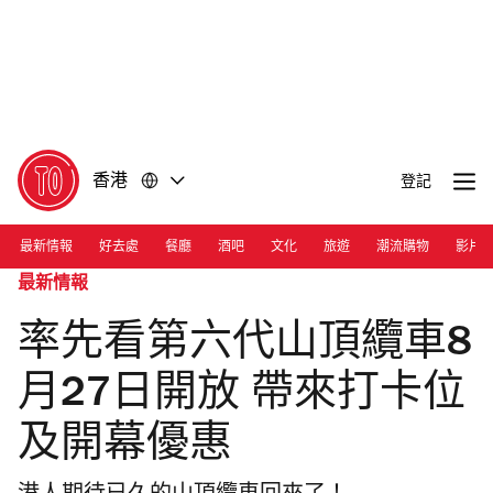
前
前
往
往
內
頁
容
尾
香港
登記
最新情報
好去處
餐廳
酒吧
文化
旅遊
潮流購物
影片
最新情報
率先看第六代山頂纜車8
月27日開放 帶來打卡位
及開幕優惠