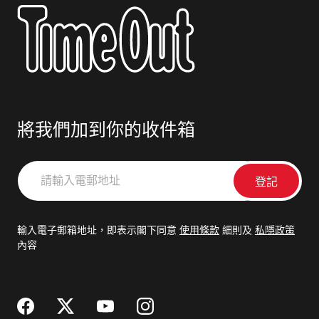
將我們加到你的收件箱
請
輸
入
電
輸入電子郵箱地址，即表示閣下同意
使用條款
細則及
私隱政策
郵
內容
地
址