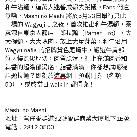
數月，人氣持續高企，其主打獨一無二的
尾崎
和牛沾
麵，
連萬人迷碧咸都去幫襯。Fans 們注
意嘞，
Mashi no Mashi 將
於5月23日舉行只此
一場的 Wagyujiro 之夜，首次推出和牛湯麵，靈
感源自東京人龍店二郎拉麵（
Ramen Jiro）
，
大
大碗麵、大大
塊肉，放上大量芽菜，和牛沿用
Wagyumafia 的招牌貨色尾崎牛，嚴選牛肩部
位，慢煮後厚切，肉質腍滑，配上充滿肉香和
蒜香的超濃郁湯底，脂香滿滿。你都想試呢碗
話題拉麵？即刻於
這裏
網上預購門券（名額
50），或於當日 walk-in 都得㗎！
Mashi no Mashi
地址：
灣仔愛群道32號愛群商業大廈地下1B號
電話：2812 0500