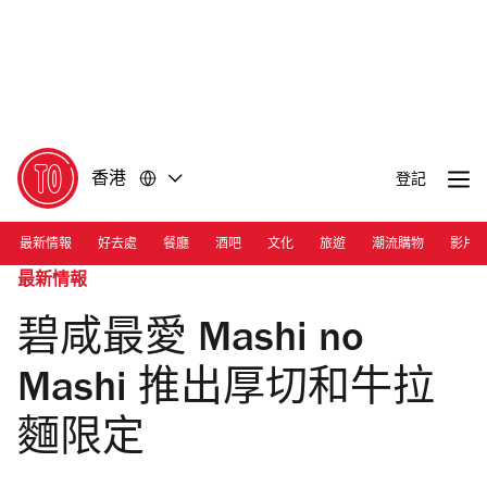
前
前
往
往
內
頁
容
尾
香港
登記
最新情報
好去處
餐廳
酒吧
文化
旅遊
潮流購物
影片
最新情報
碧咸最愛 Mashi no
Mashi 推出厚切和牛拉
麵限定