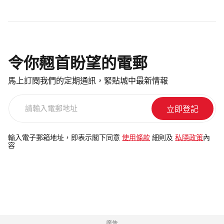
令你翹首盼望的電郵
馬上訂閱我們的定期通訊，緊貼城中最新情報
請
輸
入
電
輸入電子郵箱地址，即表示閣下同意
使用條款
細則及
私隱政策
內
容
郵
地
址