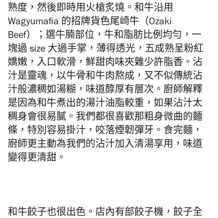
熟度，然後即時用火槍炙燒。和牛沿用
Wagyumafia 的招牌貨色尾崎牛（Ozaki
Beef）；選牛腩部位，牛和脂肪比例均勻，一
塊過 size
大過手掌，薄得透光，五成熟呈粉紅
嬌嫩，入口軟滑，鮮甜肉味夾雜少許脂香。
沾
汁是靈魂，以牛骨和牛肉熬成，又不似傳統沾
汁般濃稠如湯糊，味道醇厚有層次。廚師解釋
是因為和牛煮出的湯汁油脂較重，如果沾汁太
稠身會很易膩。我們都很喜歡那粗身微曲的麵
條，特別容易掛汁，咬落煙韌彈牙。食完麵，
廚師更主動為我們的沾汁加入清湯享用，味道
變得更清甜。
和牛餃子也很出色。店內有部餃子機，餃子全