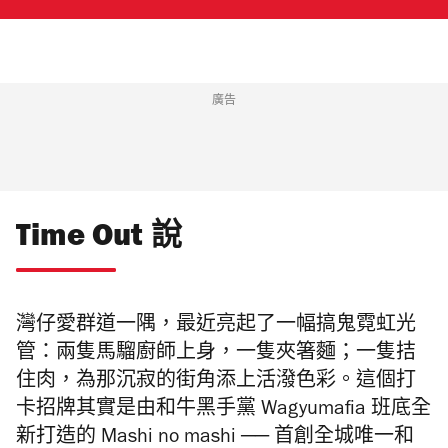
廣告
Time Out 說
灣仔愛群道一隅，最近亮起了一幅搞鬼霓虹光
管：兩隻馬騮廚師上身，一隻夾箸麵；一隻拮
住肉，為那沉寂的街角添上活潑色彩。這個打
卡招牌其實是由和牛黑手黨 Wagyumafia 班底全
新打造的 Mashi no mashi ── 首創全城唯一和