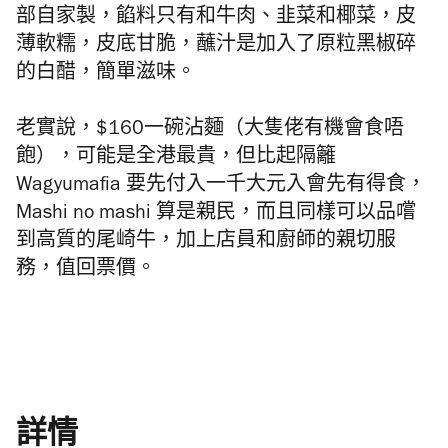
部自家製，餡料只有和牛肉、韭菜和椰菜，皮
薄軟糯，皮底甘脆，蘸汁是加入了原粒黑椒碎
的白醋，簡單滋味。
老實說，$160一碗沾麵（大隻佬有機會食唔
飽），可能是全港最貴，但比起隔籬
Wagyumafia 要先付入一千大元入會先有得食，
Mashi no mashi 算是親民，而且同樣可以品嚐
到高質的尾崎牛，加上店員和廚師的親切服
務，值回票價。
詳情