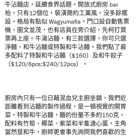
牛沾麵店，延續食界話題。開放式廚房 bar
枱，只有12個位，裝潢簡約工業風，沒多餘擺
設，格局有點似
Wagyumafia
。門口設自動售票
機，圖文並茂，也有店員在旁介紹，先柯打買
票再上座。牛湯沾麵，有三款選擇，你可只選
淨麵、和牛沾麵或特製和牛沾麵。我們點了最
多配料了特製和牛沾麵（$160）及和牛餃子
（$120/6pcs;$240/12pcs
）。
廚房內只有一位日藉混血兒主廚坐
鎮
，我們近
距離看到沾麵的製作過程，是一頓視覺的開胃
菜。特製和牛沾麵，麵的份量不多約150克，
配料有竹筍、椰菜、紫菜和半隻溏心蛋，主角
當然是和牛，廚師更會事先詢問我們喜歡的生