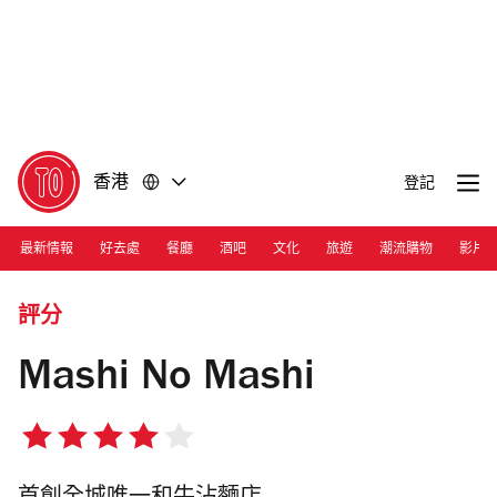
前
前
往
往
內
頁
容
尾
香港
登記
最新情報
好去處
餐廳
酒吧
文化
旅遊
潮流購物
影片
Photograph: Ann Chiu
評分
Mashi No Mashi
4/5
星