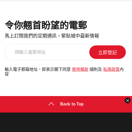
令你翹首盼望的電郵
馬上訂閱我們的定期通訊，緊貼城中最新情報
請
輸
入
電
輸入電子郵箱地址，即表示閣下同意
使用條款
細則及
私隱政策
內
容
郵
地
址
Back to Top