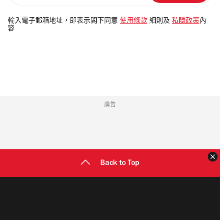
入
電
輸入電子郵箱地址，即表示閣下同意
使用條款
細則及
私隱政策
內
容
郵
地
址
廣告
Back to Top