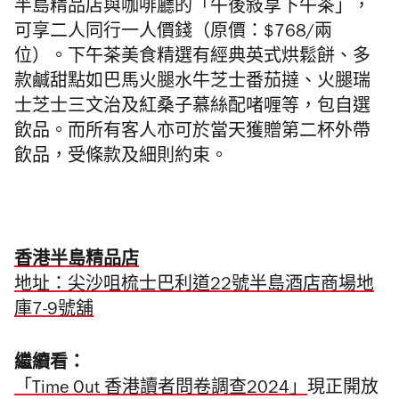
半島精品店與咖啡廳的「午後敍
享下午茶」，
可享二人同行一人價錢（原價：$768/兩
位）。下午茶美食精選有
經典英式烘鬆餅、多
款
鹹甜點如
巴馬火腿水牛芝士番茄撻、火腿瑞
士芝士三文治及
紅桑子慕絲配啫喱等，包
自選
飲品。
而所有客人亦可於當天獲贈第二杯外帶
飲品，受條款及細則約束。
香港半島精品店
地址：尖沙咀梳士巴利道22號半島酒店商場地
庫7-9號舖
繼續看：
「Time Out 香港讀者問卷調查2024」
現正開放