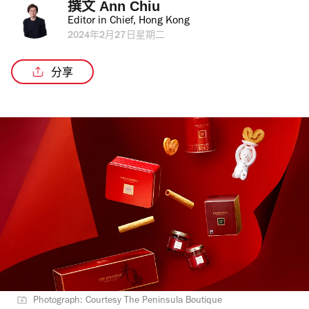
撰文 
Ann Chiu
Editor in Chief, Hong Kong
2024年2月27日星期二
分享
Photograph: Courtesy The Peninsula Boutique