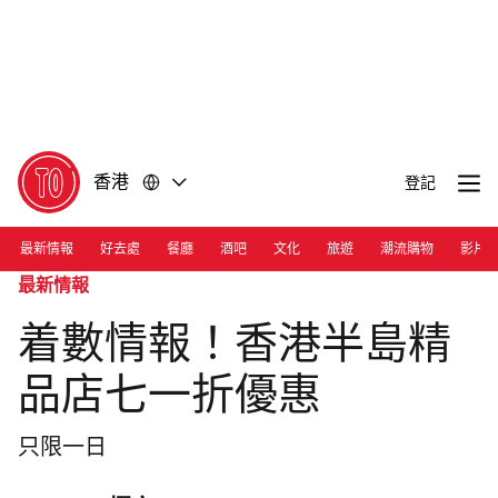
前
前
往
往
內
頁
容
尾
香港
登記
最新情報
好去處
餐廳
酒吧
文化
旅遊
潮流購物
影片
最新情報
着數情報！香港半島精
品店七一折優惠
只限一日