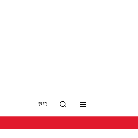
搜
登記
尋