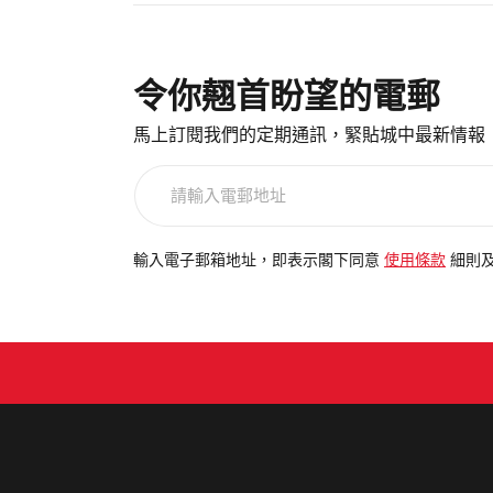
令你翹首盼望的電郵
馬上訂閱我們的定期通訊，緊貼城中最新情報
請
輸
入
電
輸入電子郵箱地址，即表示閣下同意
使用條款
細則
郵
地
址