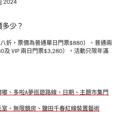
票價多少？
低至七八折，票價為普通單日門票$880）、普通兩
080及 VIP 兩日門票$3,280），活動只限年滿
、滑嘟嘟、多啦A夢巡遊路線、日期、主題市集門
毛室、無限鏡房、鹽田千春紅線裝置藝術