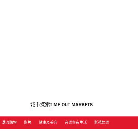
城市探索
TIME OUT MARKETS
潮流購物
影片
健康及美容
音樂與夜生活
影視娛樂