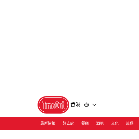
前
前
往
往
內
頁
容
尾
香港
最新情報
好去處
餐廳
酒吧
文化
旅遊