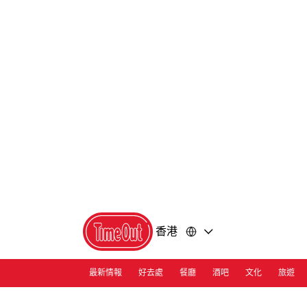
前
前
往
往
內
頁
容
尾
香港
最新情報
好去處
餐廳
酒吧
文化
旅遊