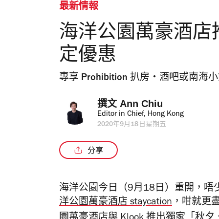
最新情報
海洋公園萬豪酒店推出中
定優惠
專享 Prohibition 扒房・酒吧
撰文 
Ann Chiu
Editor in Chief, Hong Kong
2020年9月18日星期五
分享
海洋公園今日（9月18日）重開，
洋公園萬豪酒店
staycation
，咁就更
園萬豪酒店與
Klook
推出獨家「秋夕