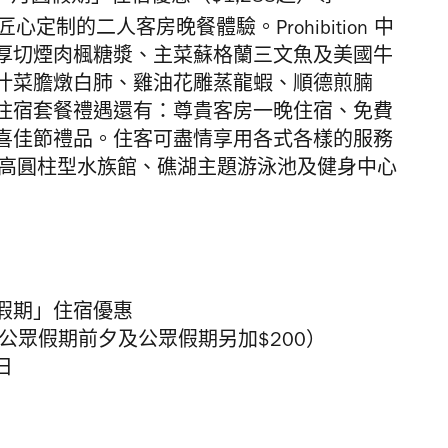
匠心定制的二人客房晚餐體驗。
Prohibition
中
厚切煙肉楓糖漿、主菜蘇格蘭三文魚及美國牛
汁菜膽燉白肺、雞油花雕蒸龍蝦、順德煎腩
住宿套餐禮遇還有：
尊貴客房一晚住宿、免費
喜佳節禮品
。住客可盡情享用各式各樣的服務
高圓柱型水族館、礁湖主題游泳池及健身中心
假期」住宿優惠
六、公眾假期前夕及公眾假期另加
$200）
日