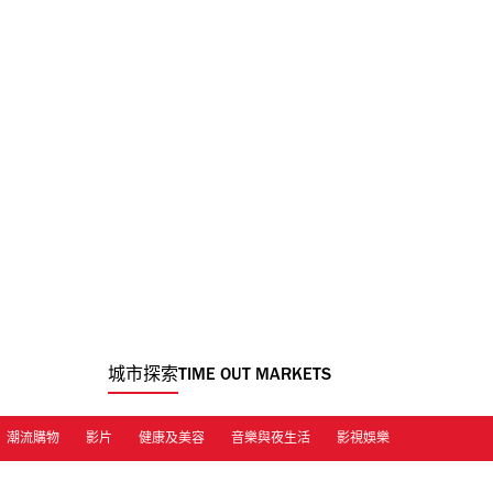
城市探索
TIME OUT MARKETS
潮流購物
影片
健康及美容
音樂與夜生活
影視娛樂