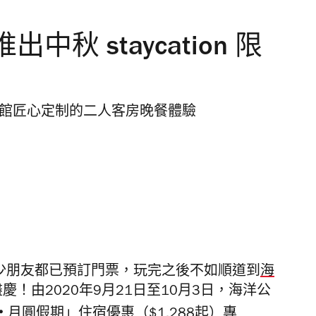
秋 staycation 限
或南海小館匠心定制的二人客房晚餐體驗
唔少朋友都已預訂門票，玩完之後不如順道到
海
盡慶！由
2020
年
9
月
21
日至10月3日，海洋公
・
月圓假期」住宿優惠（
$1,288起）
專