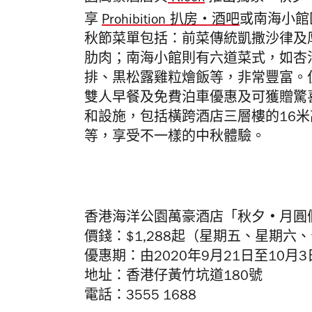
享
Prohibition
扒房・酒吧
或南海小館
秋節菜單包括：前菜傳統凱撒沙律及
肋肉；南海小館則有六道菜式，如杏
排、黒松露雞粒燴飯等，非常豐富。
雙人早餐及免費泊車優惠及
可獲贈驚
和設施，包括橫跨酒店三層樓的
16
米
等，享受不一樣的中秋體驗。
・
香港海洋公園萬豪酒店「秋夕
月圓
價錢：
$1,288起（星期五、星期
優惠期：由
2020
年
9
月
21
日至10月3
地址：香港仔黃竹坑道
180
號
電話：
3555 1688