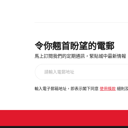
令你翹首盼望的電郵
馬上訂閱我們的定期通訊，緊貼城中最新情報
請
輸
入
電
輸入電子郵箱地址，即表示閣下同意
使用條款
細則
郵
地
址