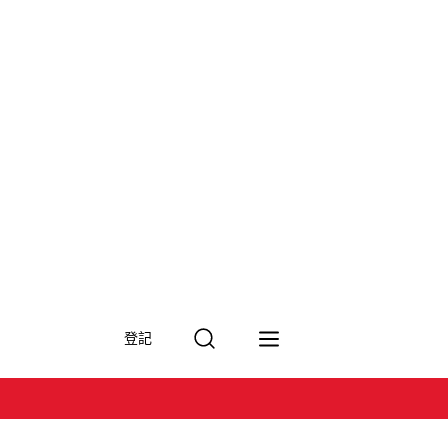
搜
登記
尋