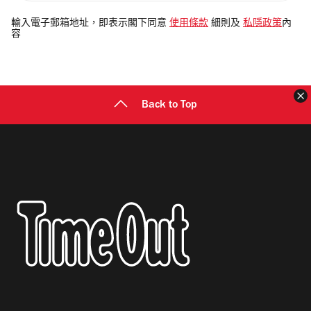
入
電
輸入電子郵箱地址，即表示閣下同意
使用條款
細則及
私隱政策
內
容
郵
地
址
Back to Top