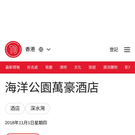
前
前
往
往
內
頁
容
尾
香港
登記
最新情報
好去處
餐廳
酒吧
文化
旅遊
潮流購物
影片
Photograph: Courtesy Hong Kong Ocean Park Marriott Hotel
海洋公園萬豪酒店
酒店
深水灣
2018年11月1日星期四