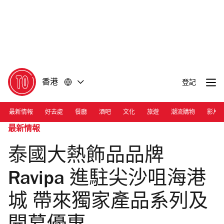
前
前
往
往
內
頁
容
尾
香港
登記
最新情報
好去處
餐廳
酒吧
文化
旅遊
潮流購物
影片
最新情報
泰國大熱飾品品牌
Ravipa 進駐尖沙咀海港
城 帶來獨家產品系列及