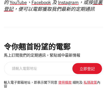
的
YouTube
、
Facebook
及
Instagram
，或按
這裏
登記
，便可以電郵獲取我們最新的定期通訊
令你翹首盼望的電郵
馬上訂閱我們的定期通訊，緊貼城中最新情報
請
輸
入
電
輸入電子郵箱地址，即表示閣下同意
使用條款
細則及
私隱政策
內
容
郵
地
址