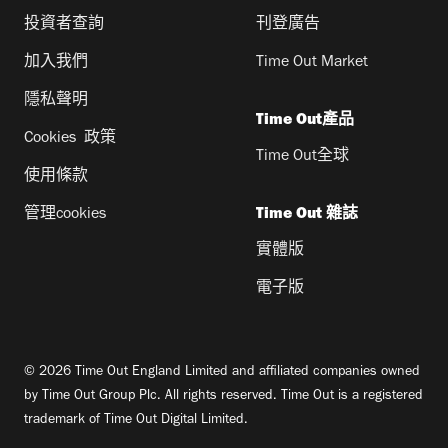
投資者查詢
刊登廣告
加入我們
Time Out Market
隱私聲明
Time Out產品
Cookies 政策
Time Out全球
使用條款
管理cookies
Time Out 雜誌
實體版
電子版
© 2026 Time Out England Limited and affiliated companies owned
by Time Out Group Plc. All rights reserved. Time Out is a registered
trademark of Time Out Digital Limited.