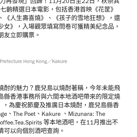
魅力再發現」回歸！11月20日至22日，秋祭其
映七齣精選日本電影，包括香港首映《花筐》
、《人生壽喜燒》、《孩子的雪地狂想》，還
少女》，入場觀眾填寫問卷可獲精美紀念品，
朋友立即購票。
e/Prefecture Hong Kong／Kakure
燒酎的魅力？鹿兒島以燒酎著稱，今年未能飛
島縣香港事務所與六間本地酒吧帶來的限定燒
日」，為慶祝節慶及推廣日本燒酎，鹿兒島縣香
The Poet、Kakure 、Mizunara: The
ld Coffee.Tea.Spirits 等本地酒吧，在11月推出不
情可以向個別酒吧查詢。