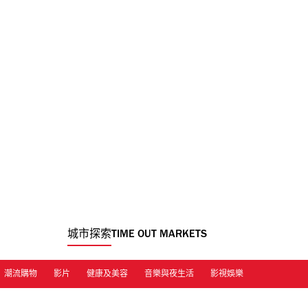
城市探索
TIME OUT MARKETS
潮流購物
影片
健康及美容
音樂與夜生活
影視娛樂