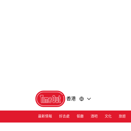
前
前
往
往
內
頁
容
尾
香港
最新情報
好去處
餐廳
酒吧
文化
旅遊