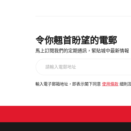
令你翹首盼望的電郵
馬上訂閱我們的定期通訊，緊貼城中最新情報
請
輸
入
電
輸入電子郵箱地址，即表示閣下同意
使用條款
細則
郵
地
址