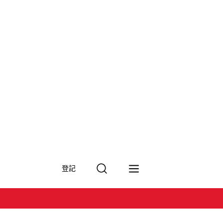
搜
登記
尋