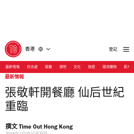
前
前
往
往
內
頁
容
尾
香港
登記
最新情報
好去處
餐廳
酒吧
文化
旅遊
潮流購物
影片
最新情報
張敬軒開餐廳 仙后世紀
重臨
撰文 
Time Out Hong Kong 