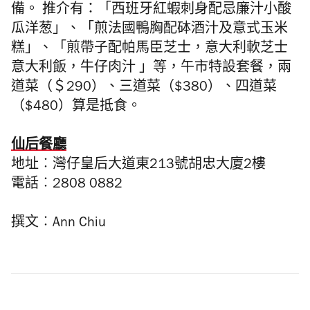
備。 推介有：「西班牙紅蝦刺身配忌廉汁小酸
瓜洋葱」、「煎法國鴨胸配砵酒汁及意式玉米
糕」、「煎帶子配帕馬臣芝士，意大利軟芝士
意大利飯，牛仔肉汁 」等，午市特設套餐，兩
道菜（＄290）、三道菜（$380）、四道菜
（$480）算是抵食。
仙后餐廳
地址︰灣仔皇后大道東213號胡忠大廈2樓
電話︰2808 0882
撰文︰Ann Chiu