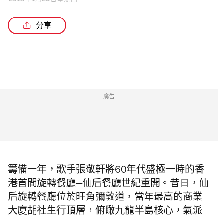
2018年1月25日星期四
分享
廣告
籌備一年，歌手張敬軒將60
年代盛極一時的香
港首間旋轉餐廳
—
仙后餐廳世紀重開。
昔日，仙
后旋轉餐廳位於旺角彌敦道，當年最高的商業
大廈胡社生行頂層，俯瞰九龍半島核心，氣派