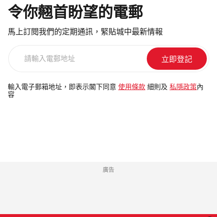
令你翹首盼望的電郵
馬上訂閱我們的定期通訊，緊貼城中最新情報
請
輸
入
電
輸入電子郵箱地址，即表示閣下同意
使用條款
細則及
私隱政策
內
容
郵
地
址
廣告