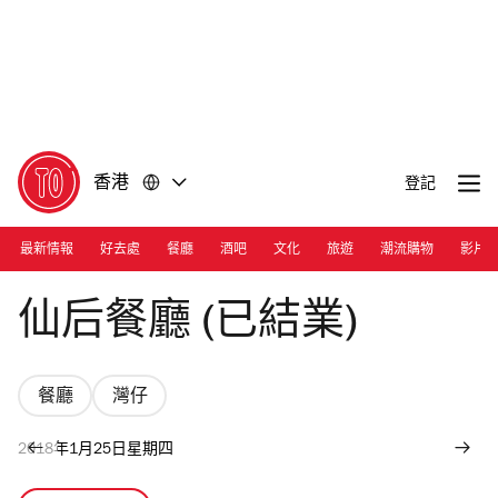
前
前
往
往
內
頁
容
尾
香港
登記
最新情報
好去處
餐廳
酒吧
文化
旅遊
潮流購物
影片
Photograph: Courtesy Junon
仙后餐廳 (已結業)
餐廳
灣仔
2018年1月25日星期四