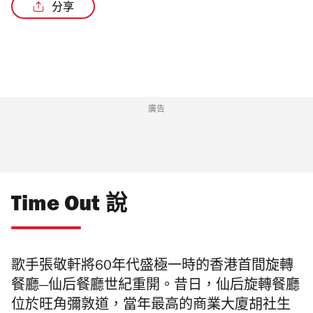
分享
/2
廣告
Time Out 說
歌手張敬軒將60
年代盛極一時的香港首間旋轉
餐廳
—
仙后餐廳世紀重開。
昔日，仙后旋轉餐廳
位於旺角彌敦道，當年最高的商業大廈胡社生