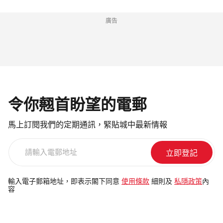
廣告
令你翹首盼望的電郵
馬上訂閱我們的定期通訊，緊貼城中最新情報
請
輸
入
電
輸入電子郵箱地址，即表示閣下同意
使用條款
細則及
私隱政策
內
容
郵
地
址