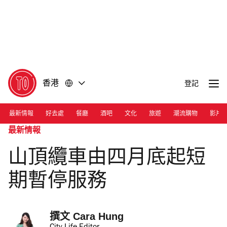
前
前
往
往
內
頁
容
尾
香港
登記
最新情報
好去處
餐廳
酒吧
文化
旅遊
潮流購物
影片
最新情報
山頂纜車由四月底起短
期暫停服務
撰文 
Cara Hung