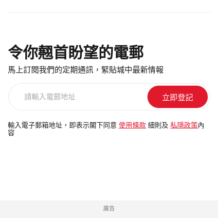
令你翹首盼望的電郵
馬上訂閱我們的定期通訊，緊貼城中最新情報
請
輸
入
電
輸入電子郵箱地址，即表示閣下同意
使用條款
細則及
私隱政策
內
容
郵
地
址
廣告