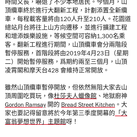
時間又長，嚇退了不少本地居民。今個月，山
頂纜車終於進行大翻新工程，計劃添置全新纜
車，每程載客量將由120人升至210人。花園道
總站月台將往上山方向遷移，並進行擴建工程
和增添娛樂設施，等候空間可容納1,300名乘
客。翻新工程進行期間，山頂纜車會分兩階段
暫停服務，首階段將由2019年4月23日（星期
二）開始暫停服務，爲期約兩至三個月，山頂
凌霄閣和摩天台428 會維持正常開放。
雖然山頂纜車暫停開放，但依然無阻大家去山
頂周圍吃買玩，像
杜莎夫人蠟像館
、地獄廚神
Gordon Ramsay
開的
Bread Street Kitchen
。大
家也要記得留意將於今年第三季度開幕的
「大
富翁夢想世界」主題館
呀！