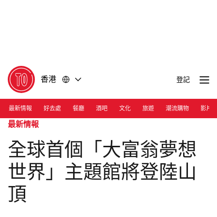
前
前
往
往
內
頁
容
尾
香港
登記
最新情報
好去處
餐廳
酒吧
文化
旅遊
潮流購物
影片
最新情報
全球首個「大富翁夢想
世界」主題館將登陸山
頂