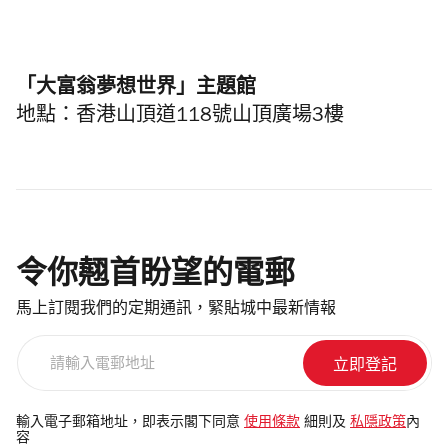
「大富翁夢想世界」主題館
地點：香港山頂道118號山頂廣場3樓
令你翹首盼望的電郵
馬上訂閱我們的定期通訊，緊貼城中最新情報
請
輸
入
電
輸入電子郵箱地址，即表示閣下同意
使用條款
細則及
私隱政策
內
容
郵