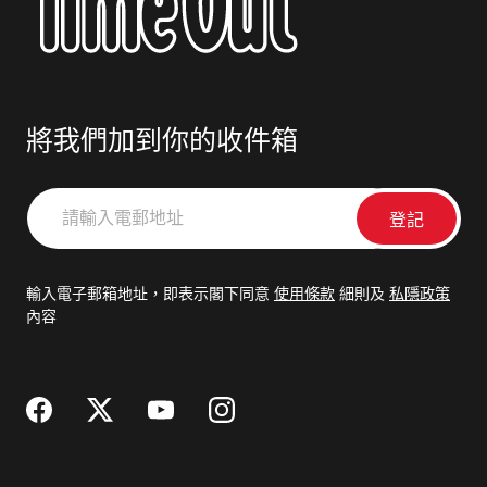
將我們加到你的收件箱
請
輸
入
電
輸入電子郵箱地址，即表示閣下同意
使用條款
細則及
私隱政策
郵
內容
地
址