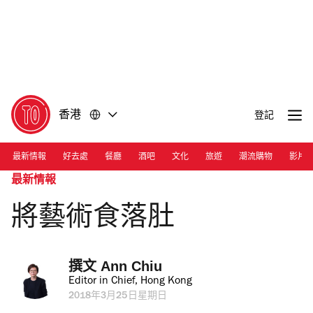
前
前
往
往
內
頁
容
尾
香港
登記
最新情報
好去處
餐廳
酒吧
文化
旅遊
潮流購物
影片
最新情報
將藝術食落肚
撰文 
Ann Chiu
Editor in Chief, Hong Kong
2018年3月25日星期日