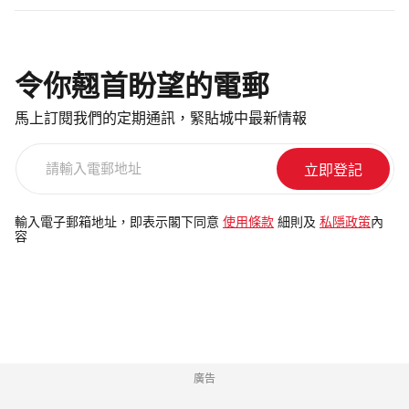
令你翹首盼望的電郵
馬上訂閱我們的定期通訊，緊貼城中最新情報
請
輸
入
電
輸入電子郵箱地址，即表示閣下同意
使用條款
細則及
私隱政策
內
容
郵
地
址
廣告