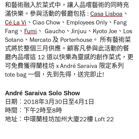
和藝術融入於菜式中，讓人品嚐藝術的同時充
滿快樂。參與活動的餐廳包括
:
Casa Lisboa
、
Cé La Vi
、
Ciao Chow
、
Employees Only
、
Fang
Fang
、
Fumi
、
Gaucho
、
Jinjuu
、
Kyoto Joe
、
Los
Sotano
、
Mercato
及
Porterhouse
。 所有藝術菜
式將於整個三月供應。顧客凡參與此活動的餐
廳內品嚐這 12 道以快樂為靈感的創作菜式，更
可免費獲得蘭桂坊 x André Saraiva 限定系列
tote bag 一個，先到先得，送完即止!
André Saraiva Solo Show
日期
︰
2018
年
3
月
30
日至
4
月
1
日
時間
︰
下午
2
時至
8
時
地
址
︰
中環蘭桂坊加州大廈
22
樓
Loft 22