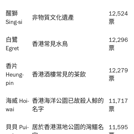
醒獅
12,524
非物質文化遺產
Sing-si
票
白鷺
12,296
香港常見水鳥
Egret
票
香片
12,279
Heung-
香港酒樓常見的茶飲
票
pin
海威 Hoi-
香港海洋公園已故殺人鯨的
11,717
wai
名字
票
貝貝 Pui-
居於香港濕地公園的灣鱷名
11,595