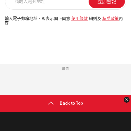
輸
入
電
輸入電子郵箱地址，即表示閣下同意
使用條款
細則及
私隱政策
內
容
郵
地
址
廣告
Back to Top