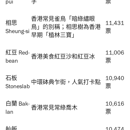
pui
字
票
香港常見雀鳥「暗綠繡眼
相思
11,431
鳥」的別稱；相思樹為香港
Sheung-si
票
早期「植林三寶」
紅豆 Red-
11,006
香港美食紅豆沙和紅豆冰
bean
票
石板
10,940
中環砵典乍街，人氣打卡點
Stoneslab
票
白蘭 Bak-
10,616
香港常見常綠喬木
lan
票