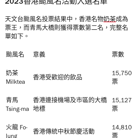
2023香港颱風名活動入選名單
天文台颱風名投票結果中，香港名物
奶茶
成為
票王，而青馬大橋則獲得票數第二名，完整名
單如下。
颱風名
意義
票數
奶茶
15,750
香港受歡迎的飲品
Milktea
票
青馬
香港連接機場及市區的大橋
15,127
Tsing-ma
地標
票
火龍 Fo-
14,810
香港傳統中秋節慶活動
lung
票