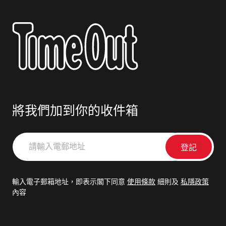
將我們加到你的收件箱
請
輸
入
電
輸入電子郵箱地址，即表示閣下同意
使用條款
細則及
私隱政策
郵
內容
地
址