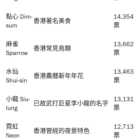
點心 Dim-
14,354
香港著名美食
sum
票
麻雀
13,662
香港常見鳥類
Sparrow
票
水仙
13,463
香港農曆新年年花
Shui-sin
票
小龍 Siu-
13,131
已故武打巨星李小龍的名字
lung
票
霓虹
12,713
香港曾經的夜景特色
Neon
票