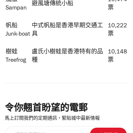
舢舨
10,474
避風塘傳統小船
Sampan
票
帆船
中式帆船是香港早期交通工
10,222
Junk-boat
具
票
樹蛙
盧氏小樹蛙是香港特有的品
10,148
Treefrog
種
票
令你翹首盼望的電郵
馬上訂閱我們的定期通訊，緊貼城中最新情報
請