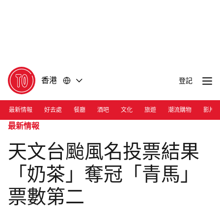
前
前
往
往
內
頁
容
尾
香港
登記
最新情報
好去處
餐廳
酒吧
文化
旅遊
潮流購物
影片
最新情報
天文台颱風名投票結果
「奶茶」奪冠「青馬」
票數第二