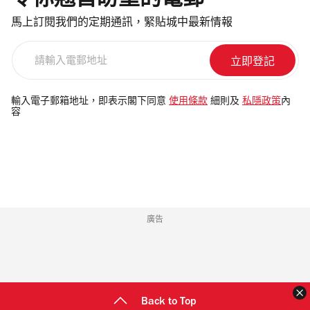
馬上訂閱我們的定期通訊，緊貼城中最新情報
請
輸
入
電
輸入電子郵箱地址，即表示閣下同意
使用條款
細則及
私隱政策
內
容
郵
地
址
廣告
Back to Top