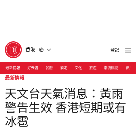
前
前
往
往
內
頁
容
尾
香港
登記
最新情報
好去處
餐廳
酒吧
文化
旅遊
潮流購物
影片
最新情報
天文台天氣消息：黃雨
警告生效 香港短期或有
冰雹