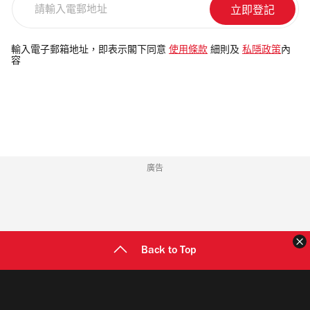
輸
入
電
輸入電子郵箱地址，即表示閣下同意
使用條款
細則及
私隱政策
內
容
郵
地
址
廣告
Back to Top