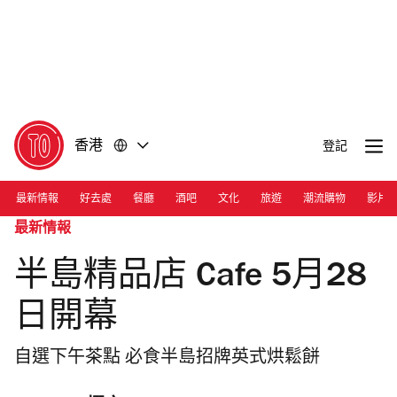
前
前
往
往
內
頁
容
尾
香港
登記
最新情報
好去處
餐廳
酒吧
文化
旅遊
潮流購物
影片
最新情報
半島精品店 Cafe 5月28
日開幕
自選下午茶點 必食半島招牌英式烘鬆餅