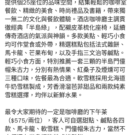
提供個25座位的品味空間，
結集輕鬆的咖啡室
餐飲、精緻的美食、時尚禮品及書籍，帶來獨
一無二的文化與餐飲體驗。酒店咖啡廳主調貫
徹經典「半島綠」，配襯
皮革梳化座椅，
延續
傳奇酒店的氣派與神韻。多款美點、輕巧小食
均可作堂食或外帶，精選糕點包括法式雜餅、
馬卡龍、芒果布甸，以及手指三文治等鹹點。
輕巧小食方面，特別推薦一套三顆的半島門僮
帽朱古力，分別有熱情果、紅桑子及煙燻可可
三種口味，佐餐最為合適。軟雪糕採用北海道
牛奶雪糕製成，芳香滑溜芭菲甜品和兩款純素
雪糕選擇，均伴以新鮮水果。
最令大家期待的一定是
咖啡廳的
下午茶
（$575/兩位），客人可自選甜點、鹹點各
四
款、
馬卡龍、軟雪糕、門僮帽朱古力，
當然不