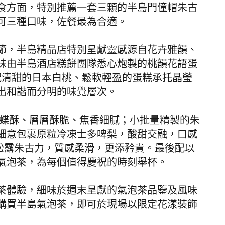
食方面，特別推薦一套三顆的半島門僮帽朱古
可三種口味，佐餐最為合適。
節，半島精品店特別呈獻靈感源自花卉雅韻、
味由半島酒店糕餅團隊悉心炮製的桃韻花語蛋
搭配清甜的日本白桃、
鬆軟輕盈的蛋糕承托晶瑩
出和諧而分明的味覺層次。
含蝴蝶酥、層層酥脆、焦香細膩；小批量精製的朱
細意包裹原粒冷凍士多啤梨，酸甜交融，口感
的松露朱古力，質感柔滑，更添矜貴。最後配以
氣泡茶，為每個值得慶祝的時刻舉杯。
茶體驗，細味於週末呈獻的氣泡茶品鑒及風味
購買半島氣泡茶，即可於現場以限定花漾裝飾