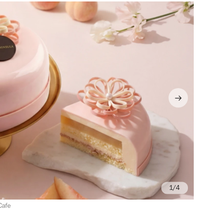
/4
Cafe
Ph