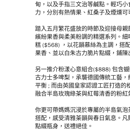
甸，以及手指三文治等鹹點。輕巧小
力，分別有熱情果、紅桑子及煙燻可
踏入五月繁花盛放的時節及迎接母親
繽紛果香與柔美粉調的精選系列。細
糕 ($568) ，以花韻慕絲為主調，
果香、並以
白朱古力脆片
點綴
，鋪陳
另一推介粉漾心意組合($888) 包
古力士多啤梨，承襲德國傳統工藝，
平衡 ; 而由英國皇家認證工匠打造
融合半島玫瑰綠茶與紅莓清香的粉紅
你更可帶媽媽沉浸於專屬的半島氣泡
搭配，感受清雅茶韻與春日氣息。凡
點綴瓶身，送禮絕佳。