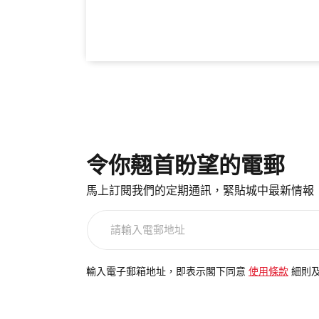
令你翹首盼望的電郵
馬上訂閱我們的定期通訊，緊貼城中最新情報
請
輸
入
電
輸入電子郵箱地址，即表示閣下同意
使用條款
細則
郵
地