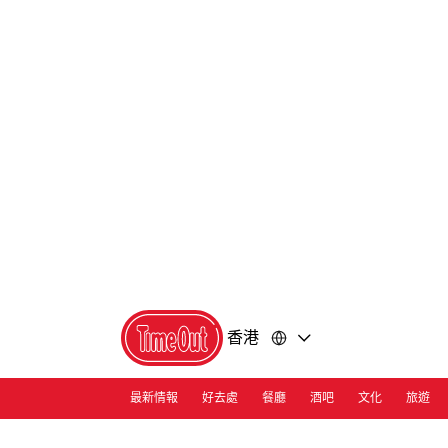
前
前
往
往
內
頁
容
尾
香港
最新情報
好去處
餐廳
酒吧
文化
旅遊