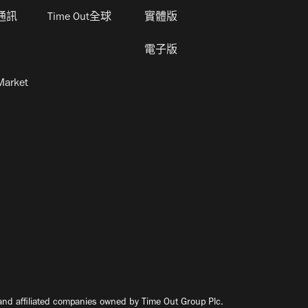
通訊
Time Out全球
實體版
電子版
Market
nd affiliated companies owned by Time Out Group Plc.