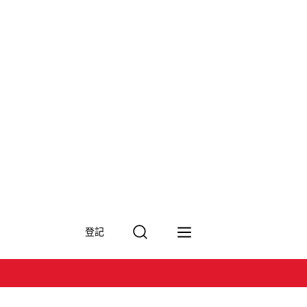
搜
登記
尋