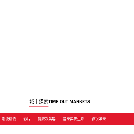
城市探索
TIME OUT MARKETS
潮流購物
影片
健康及美容
音樂與夜生活
影視娛樂