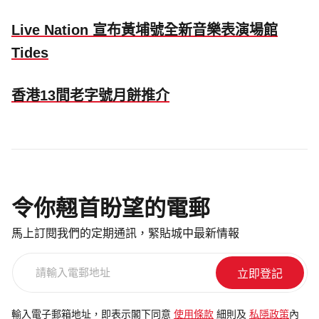
Live Nation 宣布黃埔號全新音樂表演場館
Tides
香港13間老字號月餅推介
令你翹首盼望的電郵
馬上訂閱我們的定期通訊，緊貼城中最新情報
請
輸
入
電
輸入電子郵箱地址，即表示閣下同意
使用條款
細則及
私隱政策
內