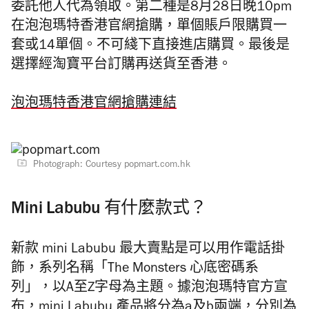
委託他人代為領取。第二種是8月28日晚10pm
在泡泡瑪特香港官網搶購，單個賬戶限購買一
套或14單個。不可綫下直接進店購買。最後是
選擇經淘寶平台訂購再送貨至香港。
泡泡瑪特香港官網搶購連結
Photograph: Courtesy popmart.com.hk
Mini Labubu 有什麼款式？
新款 m
ini Labubu 最大賣點是可以用作電話掛
飾，
系列名稱「The Monsters 心底密碼系
列」，
以A至Z字母為主題。
據泡泡瑪特官方宣
布，mini Labubu 產品將分為a及b兩端，分別為