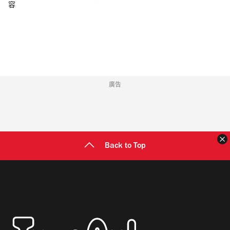
容
郵
地
址
廣告
Back to Top