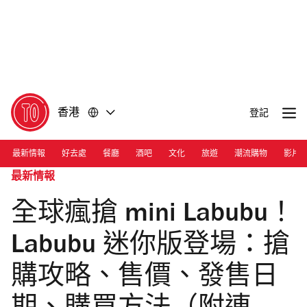
前
前
往
往
內
頁
容
尾
香港
登記
最新情報
好去處
餐廳
酒吧
文化
旅遊
潮流購物
影片
最新情報
全球瘋搶 mini Labubu！
Labubu 迷你版登場：搶
購攻略、售價、發售日