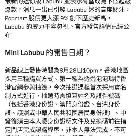
最新的迷你版 Labubu
並表示有望成為下個超級
爆款。
消息一出已引發 Labubu
迷的高度關注，
Popmart 股價更大漲 9%
創下歷史新高，
Labubu
的威力不容忽視。官方發售詳情已經公
布！
Mini Labubu 的開售日期？
新品線上發售時間為8月28日10pm
。
香港地區
採用三種購買方式。第一種為透過泡泡瑪特香
港官網參與抽籤，今次抽選過程首次採用實名
制方式進行，抽選時需填寫姓名及證件號碼
（包括香港身份證、澳門身份證、台灣身份
證、護照或中華人民共和國居民身份證）。中
簽後須由本人憑身份證明文件及兌換碼前往指
定門店完成認購程序，非本人無法完成，不可