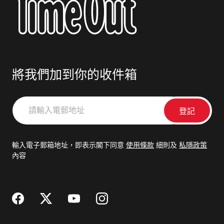
將我們加到你的收件箱
請
輸
入
電
輸入電子郵箱地址，即表示閣下同意
使用條款
細則及
私隱政策
郵
內容
地
址