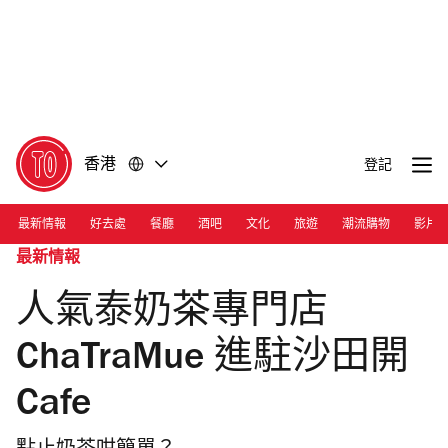
前
前
往
往
內
頁
容
尾
香港
登記
最新情報
好去處
餐廳
酒吧
文化
旅遊
潮流購物
影片
最新情報
人氣泰奶茶專門店
ChaTraMue 進駐沙田開
Cafe