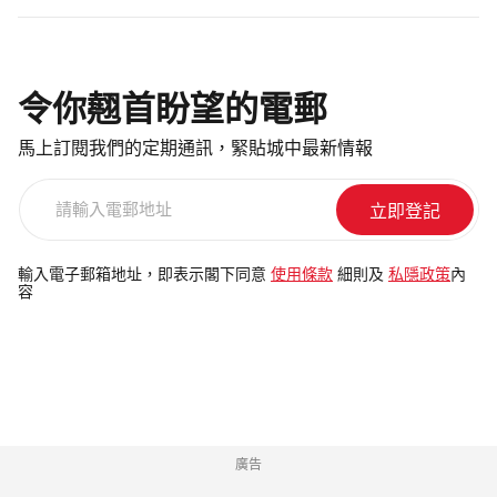
令你翹首盼望的電郵
馬上訂閱我們的定期通訊，緊貼城中最新情報
請
輸
入
電
輸入電子郵箱地址，即表示閣下同意
使用條款
細則及
私隱政策
內
容
郵
地
址
廣告