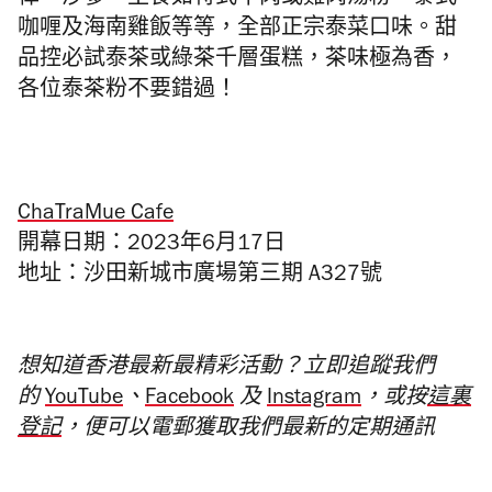
律、沙爹、
主食如特式牛肉或雞肉湯粉，泰式
咖喱及海南雞飯等等，全部正宗
泰菜口味。甜
品控必試
泰茶或
綠茶千層蛋糕，茶味極為香，
各位
泰茶粉不要錯過！
ChaTraMue Cafe
開幕日期：2023年6月17日
地址：沙田新城市廣場第三期 A327號
想知道香港最新最精彩活動？立即追蹤我們
的
YouTube
、
Facebook
及
Instagram
，或按
這裏
登記
，便可以電郵獲取我們最新的定期通訊