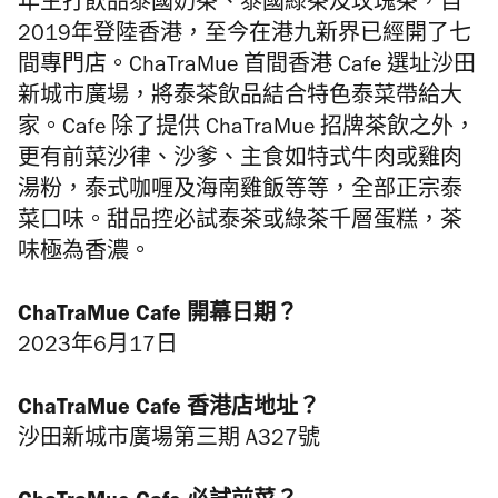
年主打飲品泰國奶茶、泰國綠茶及玫瑰茶，自
2019年登陸香港，至今在港九新界已經開了七
間專門店。
ChaTraMue 首間香港 Cafe 選址
沙田
新城市廣場，將泰茶飲品結合特色泰菜帶給大
家。Cafe
除了提供
ChaTraMue 招牌
茶飲之外，
更有前菜
沙律、沙爹、
主食如特式牛肉或雞肉
湯粉，泰式咖喱及海南雞飯等等，全部正宗
泰
菜口味。甜品控必試
泰茶或
綠茶千層蛋糕，茶
味極為香濃。
ChaTraMue Cafe 開幕日期？
2023年6月17日
ChaTraMue Cafe 香港店地址？
沙田新城市廣場第三期 A327號