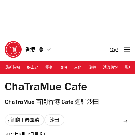
前
前
往
往
內
頁
容
尾
香港
登記
最新情報
好去處
餐廳
酒吧
文化
旅遊
潮流購物
影片
Photograph: Courtesy ChaTraMue Cafe
ChaTraMue Cafe
ChaTraMue 首間香港 Cafe 進駐沙田
餐廳 | 泰國菜
沙田