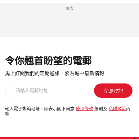
廣告
令你翹首盼望的電郵
馬上訂閱我們的定期通訊，緊貼城中最新情報
請
輸
入
電
輸入電子郵箱地址，即表示閣下同意
使用條款
細則及
私隱政策
內
容
郵
地
址