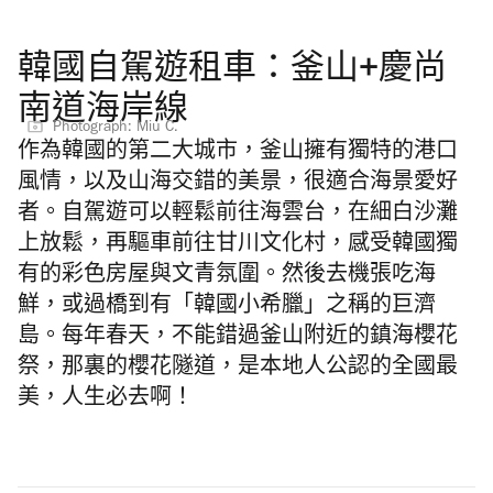
韓國自駕遊租車：釜山+慶尚
南道海岸線
Photograph: Miu C.
作為韓國的第二大城市，釜山擁有獨特的港口
風情，以及山海交錯的美景，很適合海景愛好
者。自駕遊可以輕鬆前往海雲台，在細白沙灘
上放鬆，再驅車前往甘川文化村，感受韓國獨
有的彩色房屋與文青氛圍。然後去機張吃海
鮮，或過橋到有「韓國小希臘」之稱的巨濟
島。每年春天，不能錯過釜山附近的鎮海櫻花
祭，那裏的櫻花隧道，是本地人公認的全國最
美，人生必去啊！