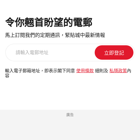
令你翹首盼望的電郵
馬上訂閱我們的定期通訊，緊貼城中最新情報
請
輸
入
電
輸入電子郵箱地址，即表示閣下同意
使用條款
細則及
私隱政策
內
容
郵
地
址
廣告