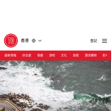
前
前
往
往
內
頁
容
尾
香港
登記
最新情報
好去處
餐廳
酒吧
文化
旅遊
潮流購物
影片