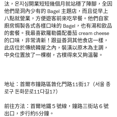
汰，온지심開業短短幾個月就站穩了陣腳，全因
他們是洞內少有的 Bagel 主題店，而且從早上
八點就營業，方便遊客前來吃早餐。他們自家
廚房焗製各式各樣口味的 Bagel，也有湯和飲品
的套餐。我最喜歡羅勒醬配番茄 cream cheese
的口味，非常清新！跟益善洞其他食店一樣，
此店位於傳統韓屋之內，裝潢以原木為主調，
中央位置放了一棵樹，古樸得來又夠溫馨。
地址：首爾市鐘路區敦化門路11街17（서울 종
로구 돈화문로11다길17）
前往方法：首爾地鐵５號線，鐘路三街站６號
出口，步行約5分鐘
。