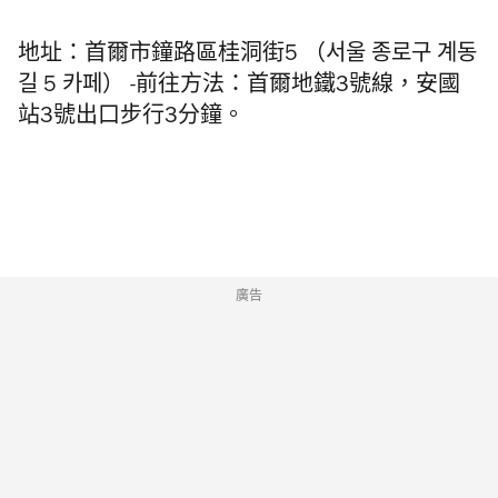
地址：首爾市鐘路區桂洞街5 （서울 종로구 계동
길 5 카페） -前往方法：首爾地鐵3號線，安國
站3號出口步行3分鐘。
廣告