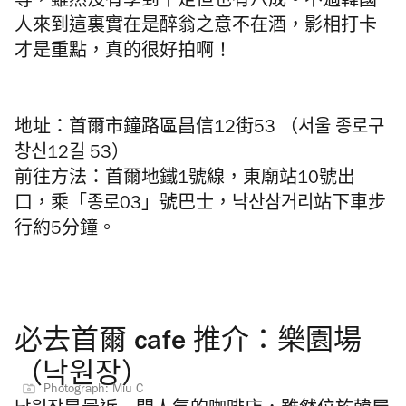
等，雖然沒有學到十足但也有八成。不過韓國
人來到這裏實在是醉翁之意不在酒，影相打卡
才是重點，真的很好拍啊！
地址：首爾市鐘路區昌信12街53 （서울 종로구
창신12길 53）
前往方法：首爾地鐵1號線，東廟站10號出
口，乘「종로03」號巴士，낙산삼거리站下車步
行約5分鐘。
必去首爾 cafe 推介：樂園場
（낙원장）
Photograph: Miu C