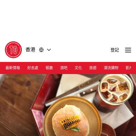
前
前
往
往
內
頁
容
尾
香港
登記
最新情報
好去處
餐廳
酒吧
文化
旅遊
潮流購物
影片