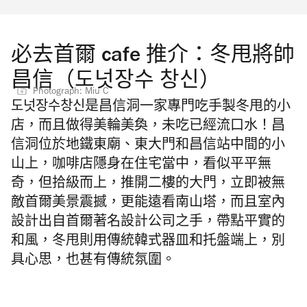
必去首爾 cafe 推介：冬甩將帥
昌信（도넛장수 창신）
Photograph: Miu C
도넛장수창신是昌信洞一家專門吃手製冬甩的小
店，而且做得美輪美奐，未吃已經流口水！昌
信洞位於地鐵東廟、東大門和昌信站中間的小
山上，咖啡店隱身在住宅當中，看似平平無
奇，但拾級而上，推開二樓的大門，立即被無
敵首爾美景震撼，更能遠看南山塔，而且室內
設計出自首爾著名設計公司之手，帶點平實的
和風，冬甩則用傳統韓式器皿和托盤端上，別
具心思，也甚有傳統氛圍。