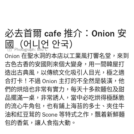
必去首爾 cafe 推介：Onion 安
國（어니언 안국）
Photograph: Miu C
Onion 在聖水洞的本店以工業風打響名堂，來到
古色古香的安國則來個大變身，用一間韓屋打
造出古典風，以傳統文化吸引人目光，極之適
合打卡！不過 Onion 主打的不全然是裝潢，他
們的烘焙也非常有實力，每天十多款麵包及甜
品擺滿一桌，非常誘人，當中必吃烘得極酥脆
的流心牛角包，也有鋪上海苔的多士、夾住牛
油和紅豆茸的 Scone 等特式之作，飄着新鮮麵
包的香氣，讓人食指大動。