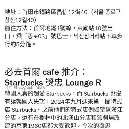
地址：首爾市鐘路區昌信12街40（서울 종로구
창신12길40）
前往方法：首爾地鐵1號線，東廟站10號出
口，乘「종로03」號巴士，낙산삼거리站下車步
行約5分鐘。
必去首爾 cafe 推介：
Starbucks 獎忠 Lounge R
Photograph: Miu C
韓國人真的超愛 Starbucks，而 Starbucks 也沒
有讓韓國人失望，2024年九月迎來第十間
特式
店
Starbucks。
之前他們的特式店例如望遠漢江
分店，還有在樹林中的北漢山分店和舊劇場改
建的京東1960店都大受歡迎，今次的獎忠