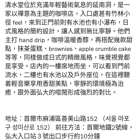
清水堂位於充滿年輕藝術氣息的延南洞，是一
家以禪意為主題的咖啡店，入口處甚有竹林小
徑 feel，來到正門前則有水池也有小瀑布，日
式風格的簡約設計，讓人感到無比寧靜。他們
主打 hand drip，咖啡溫暖香醇，再搭配幾款甜
點，抹茶蛋糕、brownies、apple crumble cake
等等，同樣做成日式的精緻風格，味覺視覺都
是享受。店內的一樓席地而坐，可以看到門前
流水，二樓也有水池以及戶外座位，在這裡聽
着輕音樂享用香甜美點，寧靜的環境極為治
癒，跟外面弘大的喧鬧形成強烈的對比。
地址：首爾市麻浦區善美山路152 （서울 마포
구 성미산로 152） 前往方法：首爾地鐵2號線，
弘大入口站３號出口步行約10分鐘