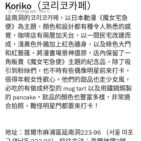
Koriko（코리코카페）
Photograph: Miu C
延南洞的코리코카페，以日本動漫《魔女宅急
便》為主題，顏色和設計都有種令人熟悉的感
覺，咖啡店有兩層加天台，以一間民宅改建而
成，淺黃色外牆加上紅色牆身，以及綠色大門
和紅簷篷，將漫畫場景神還原，店內保留了一
角販賣《魔女宅急便》主題的紀念品，除了吸
引到粉絲們，也不時有些偶像明星前來打卡，
很得年輕女性歡心。他們的甜品也走少女風，
必吃的有做成杯型的 mug tart 以及用鐵鍋焗製
的 pancake，飲品的顏色也豐富多樣，非常適
合拍照，難怪明星門都要來打卡！
地址：首爾市麻浦區延南洞223-96 （서울 마포