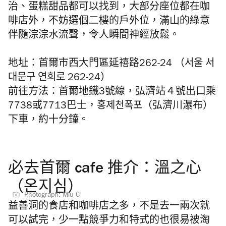
治、蛋糕甜品都可以找到，大部分座位都在咖
啡店外，不妨選個二樓的戶外位，滿山的綠意
伴隨淙淙水流聲，令人瞬間神經放鬆。
地址：首爾市西大門區延禧路262-24 （서울 서
대문구 연희로 262-24）
前往方法：首爾地鐵3號線，弘濟站４號出口乘
7738或7713巴士，홍제천폭포（弘濟川瀑布）
下車，約十分鐘。
必去首爾 cafe 推介：溫之心
（온지심）
Photograph: Miu C
益善洞的食店和咖啡店之多，不是去一兩次就
可以試完，少一點競爭力和特式的也很易被淘