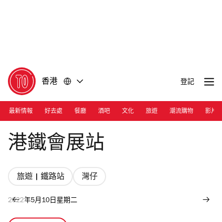
前
前
往
往
內
頁
容
尾
香港
登記
最新情報
好去處
餐廳
酒吧
文化
旅遊
潮流購物
影片
Photograph: Courtesy MTR
港鐵會展站
旅遊 | 鐵路站
灣仔
2022年5月10日星期二