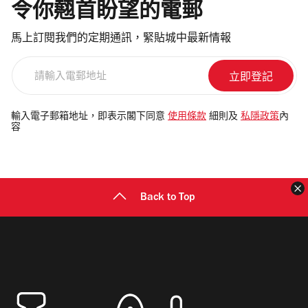
令你翹首盼望的電郵
馬上訂閱我們的定期通訊，緊貼城中最新情報
請
輸
入
電
輸入電子郵箱地址，即表示閣下同意
使用條款
細則及
私隱政策
內
容
郵
地
址
Back to Top