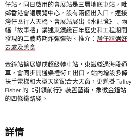
仔站。同日啟用的會展站是三層地底車站，毗
鄰香港會議展覽中心，設有兩個出入口，連接
灣仔區行人天橋。會展站展出《水記憶》﹑兩
幅「故事牆」講述東鐵綫百年歷史和工程期間
發現的二戰時期炸彈彈殼。推介：
灣仔精選好
去處及美食
金鐘站擴展變成超級轉車站，東鐵綫過海段通
車，會同步開通樂禮街 E 出口。站內增設多條
扶手電梯和大型天窗配合大天窗，更懸掛 Talley
Fisher 的《引領前行》裝置藝術，象徵金鐘站
的四條鐵路綫。
詳情