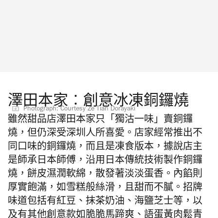
澤田本家︰創意冰凍銅鑼燒
Photograph: Courtesy Ze Tian Dorayaki
雖然甜品店澤田本家只「獨沽一味」賣銅鑼
燒，但仍深受深圳人所喜愛。店家經常推出不
同口味的銅鑼燒，而且是凍食版本，據說店主
是師承日本師傅，沿用日本傳統技術製作銅鑼
燒，餅皮濕潤軟綿，散發著淡淡蛋香。內餡則
厚實飽滿，如雪糕般絲滑，且甜而不膩。招牌
味道包括有紅豆、抹茶奶油、海鹽芝士等，以
及有其他創意款如脆脆馬蹄爽、語蛋黃肉鬆青