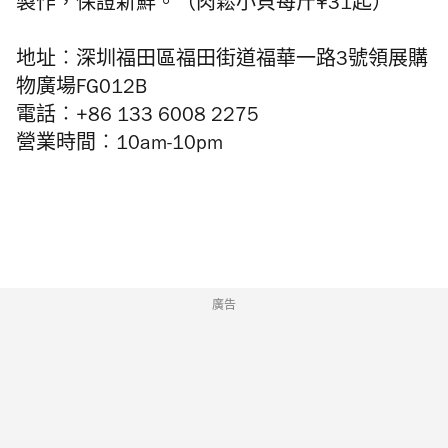
製作，保證新鮮。（肉鬆小貝每斤¥31起）
地址︰深圳福田區福田街道福華一路3號領展購
物廣場FG012B
電話︰+86 133 6008 2275
營業時間︰10am-10pm
廣告