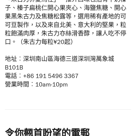
「朱古力界愛馬仕」。推介口味包括有牛奶榛
子、榛子扁桃仁開心果夾心、海鹽焦糖、開心
果黑朱古力及焦糖松露等，選用稀有產地的可
可豆製作，以及來自北美、意大利的堅果，粒
粒飽滿肉厚，朱古力亦絲滑香醇，讓人吃不停
口。（朱古力每粒¥20起）
地址︰深圳南山區海德三道深圳灣萬象城
B101B
電話︰+86 191 5496 3367
營業時間︰10am-10pm
令你翹首盼望的電郵