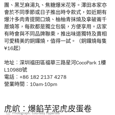
團、黑芝麻湯丸、焦糖爆米花等。澤田本家亦
會於不同季節或日子推出時令款式，如近期有
爆汁多肉青提開口燒、柚柚青抹燒及拿破崙千
層燒等，每款都是獨立包裝，方便享用。店家
有時會與不同品牌聯乘，推出味道獨特及賣相
可愛精美的銅鑼燒，值得一試。（銅鑼燒每隻
¥16起）
地址︰深圳福田區福華三路星河CocoPark 1樓
L1098B號
電話︰+86 182 2137 4278
營業時間︰10am-10pm
虎岤︰爆餡芋泥虎皮蛋卷
Photograph: Courtesy Hypertea