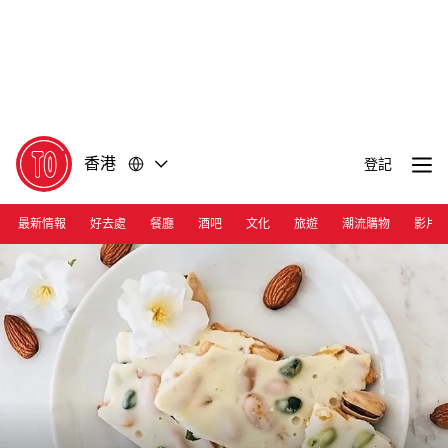
前
前
往
往
內
頁
容
尾
香港
登記
最新情報
好去處
餐廳
酒吧
文化
旅遊
潮流購物
影片