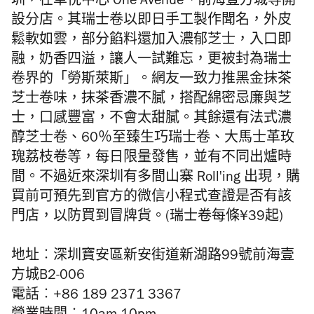
圳，在卓悅中心 One Avenue、前海壹方城等開
設分店。其瑞士卷以即日手工製作聞名，外皮
鬆軟如雲，部分餡料還加入濃郁芝士，入口即
融，奶香四溢，讓人一試難忘，更被封為瑞士
卷界的「勞斯萊斯」。網友一致力推黑金抹茶
芝士卷味，抹茶香濃不膩，搭配綿密忌廉與芝
士，口感豐富，不會太甜膩。其餘還有法式濃
醇芝士卷、60％至臻生巧瑞士卷、大馬士革玫
瑰荔枝卷等，每日限量發售，並有不同出爐時
間。不過近來深圳有多間山寨 Roll'ing 出現，購
買前可預先到官方的微信小程式查證是否有該
門店，以防買到冒牌貨。(瑞士卷每條¥39起)
地址︰深圳寶安區新安街道新湖路99號前海壹
方城B2-006
電話︰+86 189 2371 3367