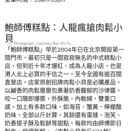
營業時間︰10am-10pm
鮑師傅糕點：人龍瘋搶肉鬆小
貝
Photograph: Courtesy Bao Shi Fu
「鮑師傅糕點」早於2004年已在北京開設第一
間門市，最初只是一間寂寂無名的中式糕點小
店，但到近十年才爆紅，成為人龍小店，也是
港人北上必買的手信之一，至今全國有逾百間
直營店。店家原創招牌肉鬆小貝是必購產品，
以鹹香的肉鬆層層包裹著奶香馥郁的沙律醬，
咬一口隨即爆漿，外酥脆，內軟綿，雙重口
感。加上有多款口味，如海苔、蟹黃、檸檬酸
奶味，全部以斤計算。其餘還有蛋撻、泡芙、
奶香提子酥及鬆餅等甜點，每款均由師傅即日