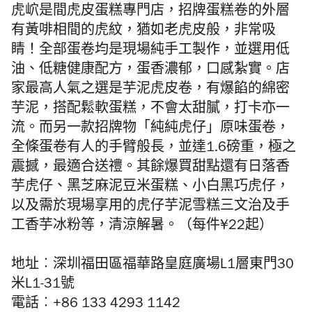
虎岤是間虎皮蛋糕專門店，招牌蛋糕卷的外層
有黃啡相間的虎紋，猶如老虎皮般，非常吸
睛！全部蛋卷均是現場純手工製作，並選用低
油、低糖健康配方，蛋香濃郁，口感紮實。店
家最高人氣之選是芋泥虎皮卷，有爆餡的綿密
芋泥，搭配鬆軟蛋糕，不會太甜膩，打卡亦一
流。而另一款招牌物「純純虎仔」原味蛋卷，
全條蛋卷有人的手臂般長，並達1.6磅重，極之
震撼，最適合送禮。其餘爆買甜點還有日落香
芋虎仔、黑芝麻泥豆米蛋糕、小白黑巧虎仔，
以及需於現場享用的虎仔芋泥雪糕三文治及手
工香芋冰粉等，清涼解暑。（每件¥22起）
地址︰深圳福田區福華路皇庭廣場L1層東門30
米L1-31號
電話︰+86 133 4293 1142