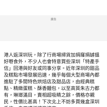
廣告
港人返深圳玩，除了行商場掃貨加捐窿捐罅搵
好嘢食外，不少人也會特意買些深圳「特產手
信」回港與好友或同事分享。近年深圳的甜品
及糕點市場發展迅速，幾乎每個大型商場內都
進駐了多間特色烘焙店及甜品店，由經典糕
點、精緻蛋糕、酥香麵包，以至高質朱古力都
有，琳瑯滿目，賣相超吸睛之餘，價格亦親
民，性價比甚高！下次北上不妨多買幾盒深圳