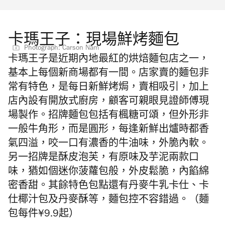
卡瑪王子：現場鮮烤麵包
Photograph: Carson Nam
卡瑪王子是近期內地最紅的烘焙麵包店之一，
基本上每個新商場都有一間。店家賣的麵包非
常有特色，是每日新鮮烤焗，賣相吸引，加上
店內設有開放式廚房，顧客可親眼見證師傅現
場製作。招牌麵包包括有楓糖可頌，但外形非
一般牛角形，而是圓形，每逢新鮮出爐時都香
氣四溢，咬一口有濃香的牛油味，外脆內軟。
另一招牌是酥皮泡芙，有原味及芋泥兩款口
味，猶如個迷你菠蘿包般，外皮鬆脆，內餡綿
密香甜。其餘特色包點還有丹麥牛乳卡仕、卡
仕椰汁包及丹麥酥等，麵包控不容錯過。（麵
包每件¥9.9起）