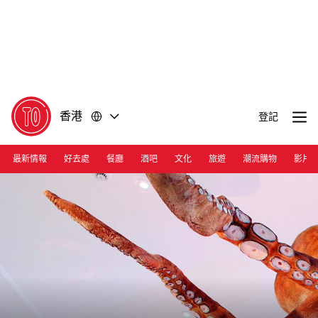
前
前
往
往
內
頁
容
尾
香港
登記
最新情報
好去處
餐廳
酒吧
文化
旅遊
潮流購物
影片