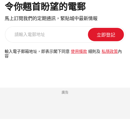
令你翹首盼望的電郵
馬上訂閱我們的定期通訊，緊貼城中最新情報
請
輸
入
電
輸入電子郵箱地址，即表示閣下同意
使用條款
細則及
私隱政策
內
容
郵
地
址
廣告