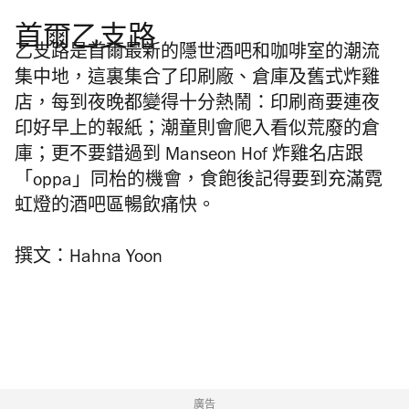
首爾乙支路
乙支路是首爾最新的隱世酒吧和咖啡室的潮流
集中地，這裏集合了印刷廠、倉庫及舊式炸雞
店，每到夜晚都變得十分熱鬧：印刷商要連夜
印好早上的報紙；潮童則會爬入看似荒廢的倉
庫；更不要錯過到 Manseon Hof 炸雞名店跟
「oppa」同枱的機會，食飽後記得要到充滿霓
虹燈的酒吧區暢飲痛快。
撰文：Hahna Yoon
廣告