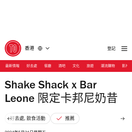
前
前
往
往
內
頁
容
尾
香港
登記
最新情報
好去處
餐廳
酒吧
文化
旅遊
潮流購物
影片
Photograph: Cara Hung
Shake Shack x Bar
Leone 限定卡邦尼奶昔
好去處, 飲食活動
推薦