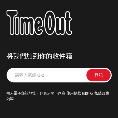
將我們加到你的收件箱
請
輸
入
電
輸入電子郵箱地址，即表示閣下同意
使用條款
細則及
私隱政策
郵
內容
地
址