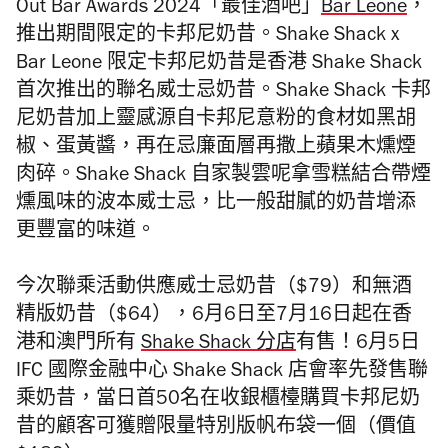
Out Bar Awards 2024「最佳酒吧」
Bar Leone
，
推出期間限定的卡邦尼奶昔。Shake Shack x
Bar Leone 限定卡邦尼奶昔是香港 Shake Shack
首次推出的聯名威士忌奶昔。Shake Shack 卡邦
尼奶昔加上靈感源自卡邦尼意粉的食材如黑胡
椒、蛋黃醬，再在忌廉面層再撒上蘋果木燻煙
肉碎。Shake Shack 自家製雲呢拿雪糕結合帶煙
燻風味的波本威士忌，比一般甜膩的奶昔增添
更豐富的味道。
今次聯乘活動供應威士忌奶昔（$79）和無酒
精版奶昔（$64），6月6日至7月16日起在香
港和澳門所有
Shake Shack 分店
有售！6月5日
IFC 國際金融中心 Shake Shack 店會率先發售聯
乘奶昔，當日首50名在收銀櫃檯購買卡邦尼奶
昔的顧客可獲贈限量特別版帆布袋一個（價值