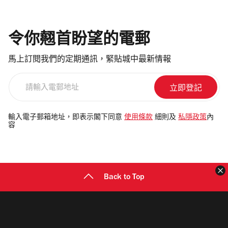
令你翹首盼望的電郵
馬上訂閱我們的定期通訊，緊貼城中最新情報
請
輸
入
電
輸入電子郵箱地址，即表示閣下同意
使用條款
細則及
私隱政策
內
容
郵
地
址
Back to Top