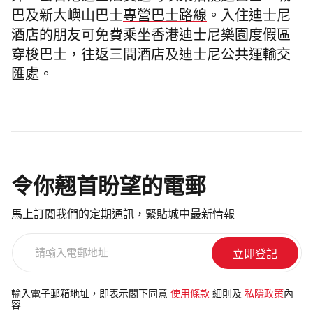
巴及新大嶼山巴士
專營巴士路線
。
入住迪士尼
酒店的朋友可免費乘坐香港迪士尼樂園度假區
穿梭巴士，往返三間酒店及迪士尼公共運輸交
匯處。
令你翹首盼望的電郵
馬上訂閱我們的定期通訊，緊貼城中最新情報
請
輸
入
電
輸入電子郵箱地址，即表示閣下同意
使用條款
細則及
私隱政策
內
容
郵