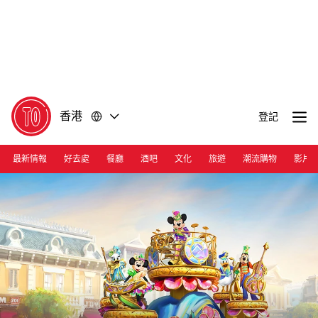
前
前
往
往
內
頁
容
尾
香港
登記
最新情報
好去處
餐廳
酒吧
文化
旅遊
潮流購物
影片