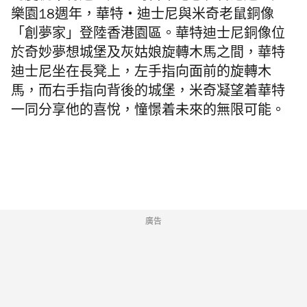
樂園18週年，華特・迪士尼與米奇老鼠銅像
「創夢家」登陸香港園區。華特迪士尼銅像位
於奇妙夢想城堡及灰姑娘旋轉木馬之間，華特
迪士尼坐在長凳上，左手指向面前的旋轉木
馬，而右手指向背後的城堡，米奇凝望着華特
一同分享他的喜悅，憧憬着未來的無限可能。
廣告