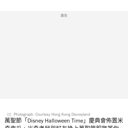
廣告
Photograph: Courtesy Hong Kong Disneyland
萬聖節「Disney Halloween Time」慶典會佈置米