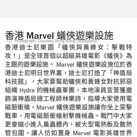
香港 Marvel 蟻俠遊樂設施
Photograph: Courtesy Hong Kong Disneyland
香港迪士尼樂園「蟻俠與黃蜂女：擊戰特
攻！」是全球首個以超級英雄電影《蟻俠》為
主題的遊樂設施。 Marvel 蟻俠遊樂設施位於香
港迪士尼明日世界裏，迪士尼打造了「神盾局
科技館」，大家
要幫助蟻俠和黃蜂女對抗邪惡
組織 Hydra 的機械蟲軍團，本地演員宣萱獲邀
飾演神盾局總工程師林樂詩，指導大家使用電
磁脈衝槍。Marvel 蟻俠遊樂設施讓你
坐上突擊
戰車，用電磁脈衝槍射撃機械蟲。戰鬥中大家
更會縮小進入巢蟲體內，被大型電熱板及散熱
管包圍，讓人彷如置身 Marvel 電影英雄世界