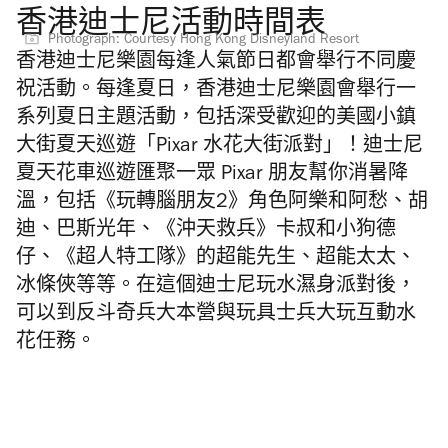
香港迪士尼活動時間表
Photograph: Courtesy Hong Kong Disneyland Resort
香港迪士尼樂園每逢人氣節日都會舉行不同慶
祝活動。
每逢夏日，香港迪士尼樂園會舉行一
系列夏日主題活動，包括深受歡迎的美國小鎮
大街夏天巡遊「Pixar 水花大街派對」！迪士尼
夏天花車巡遊匯聚一眾 Pixar 朋友幫你消暑降
溫，包括《玩轉腦朋友2》角色阿樂和阿愁、胡
迪、巴斯光年、《沖天救兵》卡叔和小狗德
仔、《超人特工隊》的超能先生、超能太太、
冰條俠等等。在這個迪士尼玩水濕身派對後，
可以到反斗奇兵大本營與玩具士兵大玩互動水
花任務。