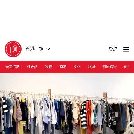
前
前
往
往
內
頁
容
尾
香港
登記
最新情報
好去處
餐廳
酒吧
文化
旅遊
潮流購物
影片