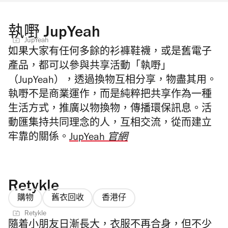
執嘢 JupYeah
JupYeah
如果大家有任何多餘的衫褲鞋襪，或是舊電子
產品，都可以參與共享活動「執
嘢
」
（JupYeah），透過換物互相分享，物盡其用。
執嘢不是商業運作，而是純粹把共享作為一種
生活方式，推廣以物換物，傳播環保訊息。活
動匯集持共同理念的人，互相交流，從而建立
牢靠的關係。
JupYeah 官網
Retykle
購物
舊衣回收
香港仔
Retykle
隨着小朋友日漸長大，衣服不再合身，但不少