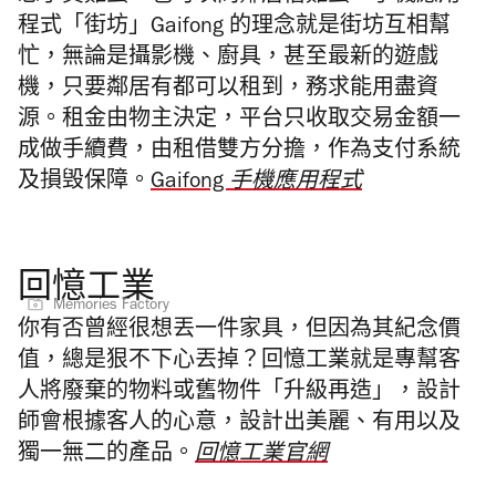
程式「街坊」Gaifong 的理念就是街坊互相幫
忙，無論是攝影機、廚具，甚至最新的遊戲
機，只要鄰居有都可以租到，務求能用盡資
源。租金由物主決定，平台只收取交易金額一
成做手續費，由租借雙方分擔，作為支付系統
及損
毁
保障。
Gaifong 手機應用程式
回憶工業
Memories Factory
你有否曾經很想丟一件家具，但因為其紀念價
值
，總是狠不下心丟掉？回憶工業就是專幫客
人將廢棄的物料或舊物件「升級再造」，
設計
師會根據客人的心意，
設計出美麗、有用以及
獨一無二的
產
品
。
回憶工業官網