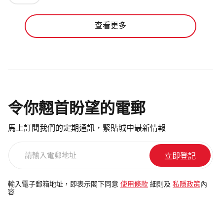
查看更多
令你翹首盼望的電郵
馬上訂閱我們的定期通訊，緊貼城中最新情報
請
輸
入
電
輸入電子郵箱地址，即表示閣下同意
使用條款
細則及
私隱政策
內
容
郵
地
址