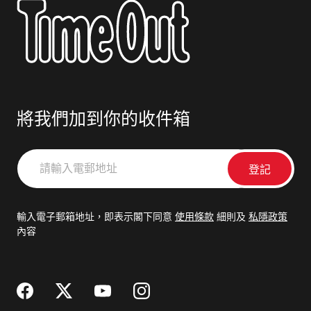
將我們加到你的收件箱
請
輸
入
電
輸入電子郵箱地址，即表示閣下同意
使用條款
細則及
私隱政策
郵
內容
地
址