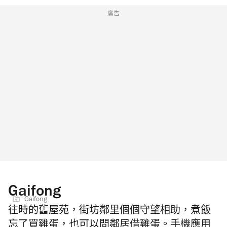
廣告
Gaifong
Gaifong
往時的舊屋苑，街坊鄰里個個守望相助，煮飯
忘了買雞蛋，也可以問鄰居借雞蛋。手機應用